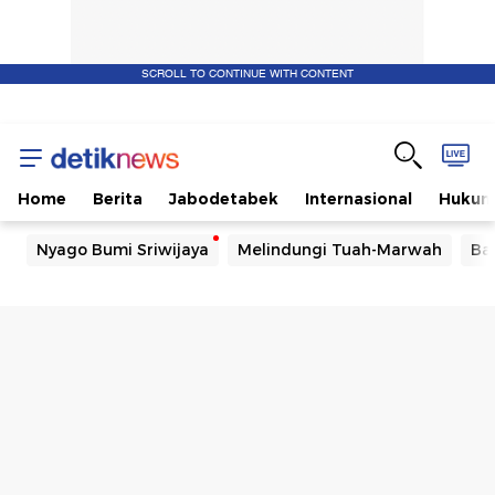
SCROLL TO CONTINUE WITH CONTENT
Home
Berita
Jabodetabek
Internasional
Huku
Nyago Bumi Sriwijaya
Melindungi Tuah-Marwah
Ba