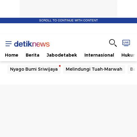
SCROLL TO CONTINUE WITH CONTENT
Home
Berita
Jabodetabek
Internasional
Huku
Nyago Bumi Sriwijaya
Melindungi Tuah-Marwah
Ba