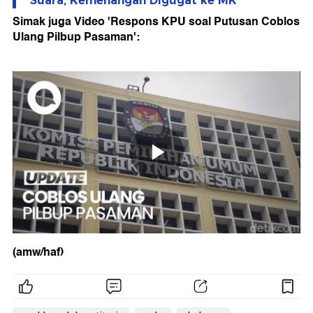
Suara, Kemenangan Digugat ke MK
Simak juga Video 'Respons KPU soal Putusan Coblos
Ulang Pilbup Pasaman':
(amw/haf)