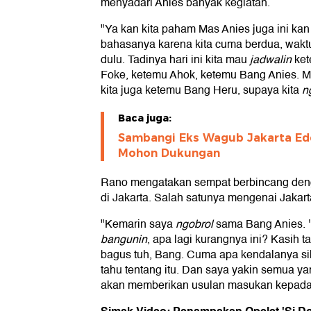
menyadari Anies banyak kegiatan.
"Ya kan kita paham Mas Anies juga ini ka
bahasanya karena kita cuma berdua, wak
dulu. Tadinya hari ini kita mau
jadwalin
ket
Foke, ketemu Ahok, ketemu Bang Anies. 
kita juga ketemu Bang Heru, supaya kita
ng
Baca juga:
Sambangi Eks Wagub Jakarta Edd
Mohon Dukungan
Rano mengatakan sempat berbincang den
di Jakarta. Salah satunya mengenai Jakarta
"Kemarin saya
ngobrol
sama Bang Anies. '
bangunin
, apa lagi kurangnya ini? Kasih tah
bagus tuh, Bang. Cuma apa kendalanya sih?'
tahu tentang itu. Dan saya yakin semua ya
akan memberikan usulan masukan kepada 