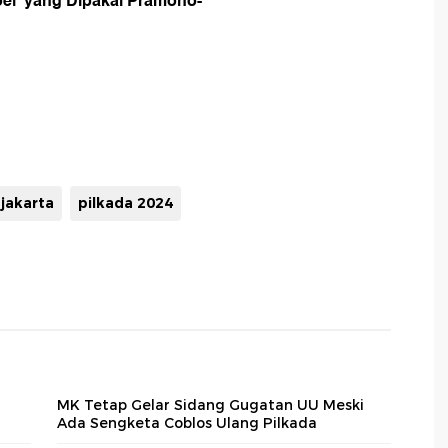
el' yang Dipakai Pramono-
 jakarta
pilkada 2024
MK Tetap Gelar Sidang Gugatan UU Meski
Ada Sengketa Coblos Ulang Pilkada