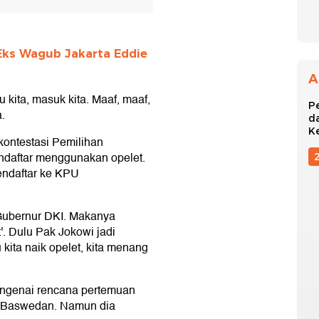
Eks Wagub Jakarta Eddie
A
 kita, masuk kita. Maaf, maaf,
P
a.
d
K
 kontestasi Pemilihan
endaftar menggunakan opelet.
endaftar ke KPU
 Gubernur DKI. Makanya
t'. Dulu Pak Jokowi jadi
 kita naik opelet, kita menang
engenai rencana pertemuan
s Baswedan. Namun dia