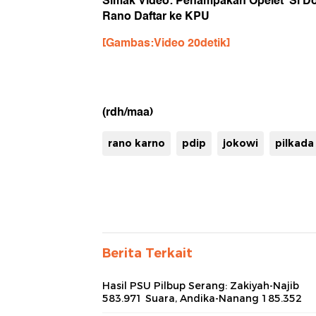
Simak Video: Penampakan Opelet 'Si Do
Rano Daftar ke KPU
[Gambas:Video 20detik]
(rdh/maa)
rano karno
pdip
jokowi
pilkada
Berita Terkait
Hasil PSU Pilbup Serang: Zakiyah-Najib
583.971 Suara, Andika-Nanang 185.352