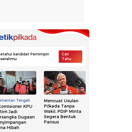
etahui kandidat Pemimpin
Cari
Daerahmu
Tahu
limantan Tengah
Mencuat Usulan
Ide Pilkada Tanpa
Pilkada Tanpa
Wakil, NasDem
Komisioner KPU
Wakil, PDIP Minta
Singgung Banyak
tim Jadi
Segera Bentuk
Kepala Daerah
rsangka Dugaan
Pansus
Kena OTT
nyimpangan
na Hibah