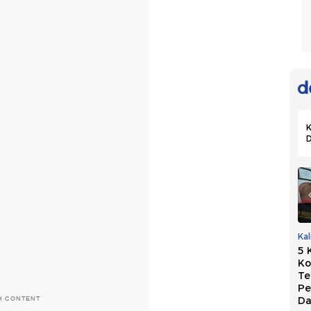
K
PKB Dukung
Marak OTT Kepala
Ka
Usulan Perkuat
Daerah, Golkar
5 
Sekolah Partai:
Persoalkan Biaya
Ko
Hasilkan Kepala
Mahal di Sistem
Te
Daerah
Sekarang
Pe
Berintegritas
H CONTENT
Da