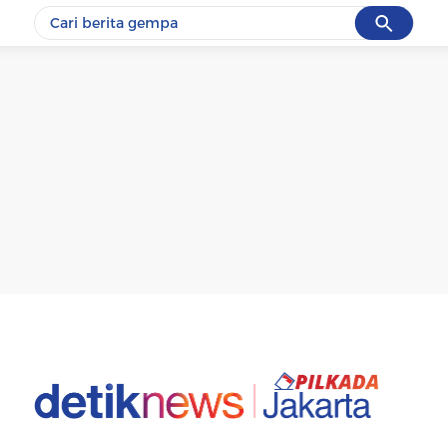
Cancel
Yang sedang ramai dicari
#1
gempa hari ini
#2
gempa
#3
prabowo
#4
iran
#5
demo
Promoted
Terakhir yang dicari
Loading...