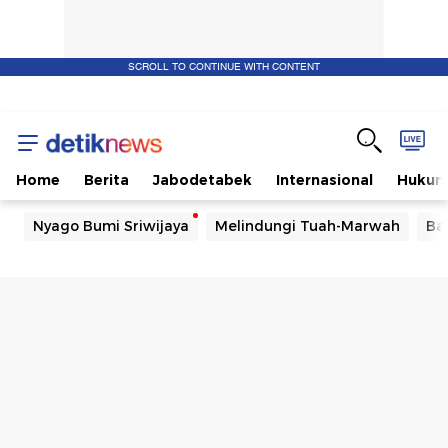
SCROLL TO CONTINUE WITH CONTENT
Home
Berita
Jabodetabek
Internasional
Huku
Nyago Bumi Sriwijaya
Melindungi Tuah-Marwah
Ba