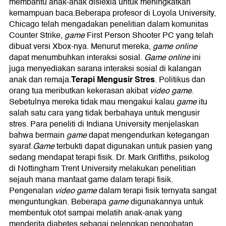
membantu anak-anak dislexia untuk meningkatkan
kemampuan baca.Beberapa profesor di Loyola University,
Chicago telah mengadakan penelitian dalam komunitas
Counter Strike,
game
First Person Shooter PC yang telah
dibuat versi Xbox-nya. Menurut mereka,
game online
dapat menumbuhkan interaksi sosial.
Game online
ini
juga menyediakan sarana interaksi sosial di kalangan
Terapi Mengusir Stres
anak dan remaja.
. Politikus dan
orang tua meributkan kekerasan akibat
video game
.
Sebetulnya mereka tidak mau mengakui kalau
game
itu
salah satu cara yang tidak berbahaya untuk mengusir
stres. Para peneliti di Indiana University menjelaskan
bahwa bermain
game
dapat mengendurkan ketegangan
syaraf.
Game
terbukti dapat digunakan untuk pasien yang
sedang mendapat terapi fisik. Dr. Mark Griffiths, psikolog
di Nottingham Trent University melakukan penelitian
sejauh mana manfaat game dalam terapi fisik.
Pengenalan
video game
dalam terapi fisik ternyata sangat
menguntungkan. Beberapa
game
digunakannya untuk
membentuk otot sampai melatih anak-anak yang
menderita diabetes sebagai pelengkap pengobatan