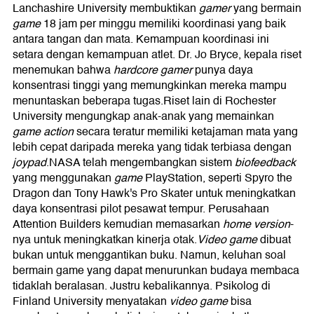
Lanchashire University membuktikan
gamer
yang bermain
game
18 jam per minggu memiliki koordinasi yang baik
antara tangan dan mata. Kemampuan koordinasi ini
setara dengan kemampuan atlet. Dr. Jo Bryce, kepala riset
menemukan bahwa
hardcore gamer
punya daya
konsentrasi tinggi yang memungkinkan mereka mampu
menuntaskan beberapa tugas.Riset lain di Rochester
University mengungkap anak-anak yang memainkan
game action
secara teratur memiliki ketajaman mata yang
lebih cepat daripada mereka yang tidak terbiasa dengan
joypad
.NASA telah mengembangkan sistem
biofeedback
yang menggunakan
game
PlayStation, seperti Spyro the
Dragon dan Tony Hawk's Pro Skater untuk meningkatkan
daya konsentrasi pilot pesawat tempur. Perusahaan
Attention Builders kemudian memasarkan
home version
-
nya untuk meningkatkan kinerja otak.
Video game
dibuat
bukan untuk menggantikan buku. Namun, keluhan soal
bermain game yang dapat menurunkan budaya membaca
tidaklah beralasan. Justru kebalikannya. Psikolog di
Finland University menyatakan
video game
bisa