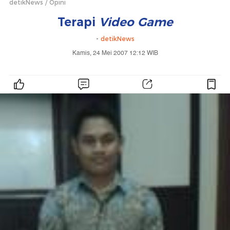
detikNews
Opini
Terapi
Video Game
-
detikNews
Kamis, 24 Mei 2007 12:12 WIB