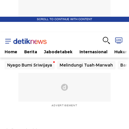
SCROLL TO CONTINUE WITH CONTENT
Home
Berita
Jabodetabek
Internasional
Huku
Nyago Bumi Sriwijaya
Melindungi Tuah-Marwah
Ban
ADVERTISEMENT