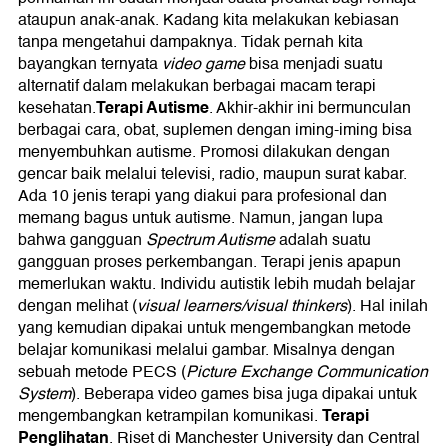
ataupun anak-anak. Kadang kita melakukan kebiasan
tanpa mengetahui dampaknya. Tidak pernah kita
bayangkan ternyata
video game
bisa menjadi suatu
alternatif dalam melakukan berbagai macam terapi
Terapi Autisme
kesehatan.
. Akhir-akhir ini bermunculan
berbagai cara, obat, suplemen dengan iming-iming bisa
menyembuhkan autisme. Promosi dilakukan dengan
gencar baik melalui televisi, radio, maupun surat kabar.
Ada 10 jenis terapi yang diakui para profesional dan
memang bagus untuk autisme. Namun, jangan lupa
bahwa gangguan
Spectrum Autisme
adalah suatu
gangguan proses perkembangan. Terapi jenis apapun
memerlukan waktu. Individu autistik lebih mudah belajar
dengan melihat (
visual learners/visual thinkers
). Hal inilah
yang kemudian dipakai untuk mengembangkan metode
belajar komunikasi melalui gambar. Misalnya dengan
sebuah metode PECS (
Picture Exchange Communication
System
). Beberapa video games bisa juga dipakai untuk
Terapi
mengembangkan ketrampilan komunikasi.
Penglihatan
. Riset di Manchester University dan Central