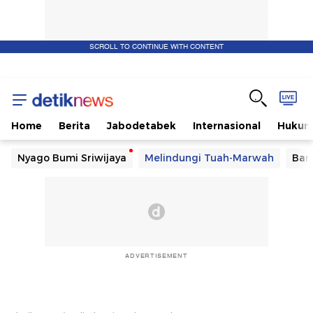
SCROLL TO CONTINUE WITH CONTENT
Home
Berita
Jabodetabek
Internasional
Huku
Nyago Bumi Sriwijaya
Melindungi Tuah-Marwah
Ban
ADVERTISEMENT