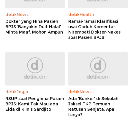
detikNews
detikHealth
Dokter yang Hina Pasien
Ramai-ramai Klarifikasi
BPJS 'Banyakin Duit Halal'
usai Gaduh Komentar
Minta Maaf: Mohon Ampun
Nirempati Dokter-Nakes
soal Pasien BPJS
detikJogja
detikNews
RSUP soal Penghina Pasien
Ada 'Bunker' di Sekolah
BPJS: Kami Tak Mau ada
Jaksel TKP Temuan
Elda di Klinis Sardjito
Ratusan Senjata, Apa
Isinya?