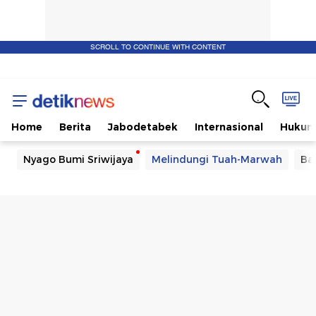
SCROLL TO CONTINUE WITH CONTENT
Home
Berita
Jabodetabek
Internasional
Huku
Nyago Bumi Sriwijaya
Melindungi Tuah-Marwah
Ba