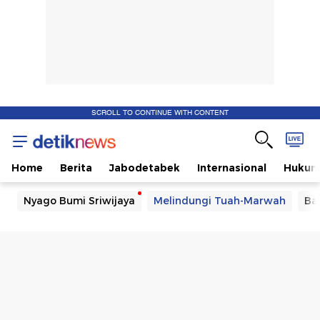
SCROLL TO CONTINUE WITH CONTENT
Home
Berita
Jabodetabek
Internasional
Huku
Nyago Bumi Sriwijaya
Melindungi Tuah-Marwah
Ba