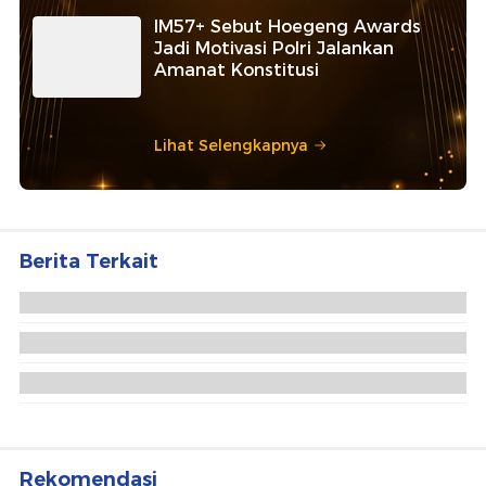
IM57+ Sebut Hoegeng Awards
Jadi Motivasi Polri Jalankan
Amanat Konstitusi
Lihat Selengkapnya
Berita Terkait
Sebulan Tak Pulang-pulang, ABG 14 Tahun di Riau
Dicabuli Pacarnya
Bejat! Paman di Pelalawan Tega Cabuli Ponakan
Berusia 14 Tahun
Bejat! Pria di Bekasi Cabuli Anak Kandung Sendiri
Berkali-kali