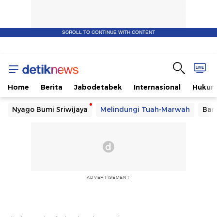
SCROLL TO CONTINUE WITH CONTENT
Home
Berita
Jabodetabek
Internasional
Huku
Nyago Bumi Sriwijaya
Melindungi Tuah-Marwah
Ban
ADVERTISEMENT