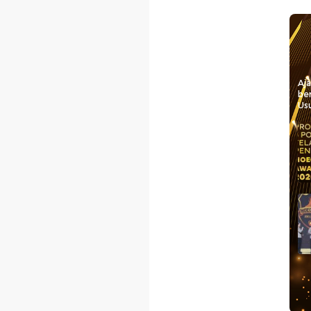
Aj
be
Usu