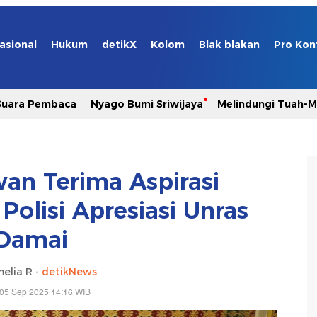
asional
Hukum
detikX
Kolom
Blak blakan
Pro Kon
Suara Pembaca
Nyago Bumi Sriwijaya
Melindungi Tuah-
an Terima Aspirasi
Polisi Apresiasi Unras
Damai
elia R -
detikNews
 05 Sep 2025 14:16 WIB