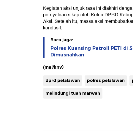
Kegiatan aksi unjuk rasa ini diakhiri de
pernyataan sikap oleh Ketua DPRD Kabu
Aksi. Setelah itu, massa aksi membubarka
kondusif.
Baca juga:
Polres Kuansing Patroli PETI di 
Dimusnahkan
(mei/knv)
dprd pelalawan
polres pelalawan
melindungi tuah marwah