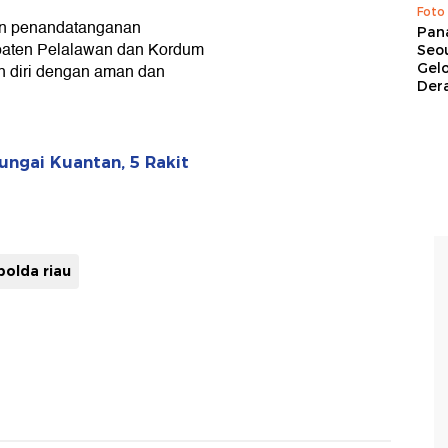
Foto
ngan penandatanganan
Pan
paten Pelalawan dan Kordum
Seou
Gel
n diri dengan aman dan
Dera
Sungai Kuantan, 5 Rakit
polda riau