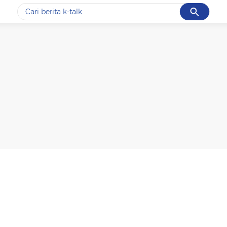
Cancel
Yang sedang ramai dicari
#1
data live draw sgp
#2
k-talk
#3
kebakaran
#4
prabowo
#5
gempa hari ini
Promoted
Terakhir yang dicari
Loading...