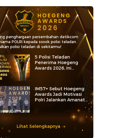
ang penghargaan persembahan detikcom
rsama POLRI kepada sosok polisi teladan.
lkan polisi teladan di sekitarmu!
5 Polisi Teladan
Penerima Hoegeng
Awards 2026, Ini
Kategori dan Kiprahnya
IM57+ Sebut Hoegeng
Awards Jadi Motivasi
Polri Jalankan Amanat
Konstitusi
Lihat Selengkapnya