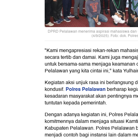
DPRD Pelalawan menerima aspirasi mahasiswa dan u
(4/9/2025). Foto: dok. Polr
"Kami mengapresiasi rekan-rekan mahasi
secara tertib dan damai. Kami juga meng
untuk bersama-sama menjaga keamanan d
Pelalawan yang kita cintai ini," kata Yulhai
Kegiatan aksi unjuk rasa ini berlangsung 
Polres Pelalawan
kondusif.
berharap kegi
kesadaran masyarakat akan pentingnya m
tuntutan kepada pemerintah.
Dengan adanya kegiatan ini, Polres Pela
komitmennya dalam menjaga situasi Kamti
Kabupaten Pelalawan. Polres Pelalawan be
menjadi contoh bagi instansi lain dalam 