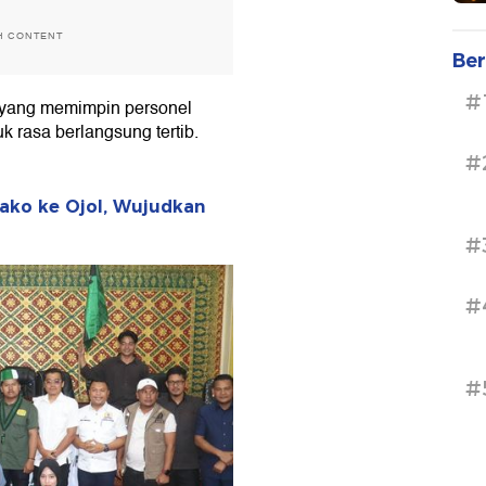
H CONTENT
Ber
#
 yang memimpin personel
rasa berlangsung tertib.
#
ako ke Ojol, Wujudkan
#
#
#