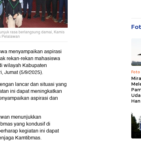
Fo
njuk rasa berlangsung damai, Kamis
es Pelalawan
swa menyampaikan aspirasi
ajak rekan-rekan mahasiswa
i wilayah Kabupaten
ri, Jumat (5/9/2025).
Foto
Mir
dengan lancar dan situasi yang
Mel
Pam
atan ini dapat meningkatkan
Uda
enyampaikan aspirasi dan
Han
lawan menunjukkan
bmas yang kondusif di
rharap kegiatan ini dapat
menjaga Kamtibmas.