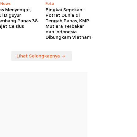
 News
Foto
as Menyengat,
Bingkai Sepekan :
l Diguyur
Potret Dunia di
ombang Panas 38
Tengah Panas, KMP
jat Celsius
Mutiara Terbakar
dan Indonesia
Dibungkam Vietnam
Lihat Selengkapnya