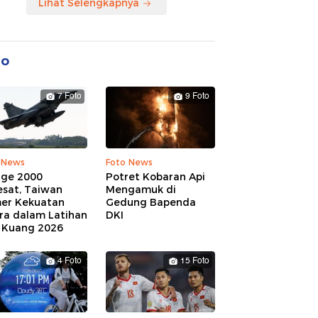
Lihat Selengkapnya
to
7 Foto
9 Foto
 News
Foto News
age 2000
Potret Kobaran Api
esat, Taiwan
Mengamuk di
er Kekuatan
Gedung Bapenda
ra dalam Latihan
DKI
 Kuang 2026
4 Foto
15 Foto