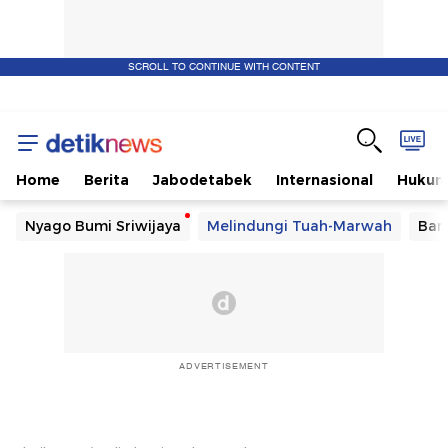
SCROLL TO CONTINUE WITH CONTENT
Home
Berita
Jabodetabek
Internasional
Huku
Nyago Bumi Sriwijaya
Melindungi Tuah-Marwah
Ban
ADVERTISEMENT