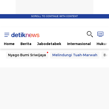
SCROLL TO CONTINUE WITH CONTENT
Home
Berita
Jabodetabek
Internasional
Huku
Nyago Bumi Sriwijaya
Melindungi Tuah-Marwah
Ba