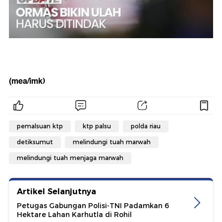
(mea/imk)
pemalsuan ktp
ktp palsu
polda riau
detiksumut
melindungi tuah marwah
melindungi tuah menjaga marwah
Artikel Selanjutnya
Petugas Gabungan Polisi-TNI Padamkan 6
Hektare Lahan Karhutla di Rohil