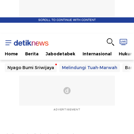
SCROLL TO CONTINUE WITH CONTENT
Home
Berita
Jabodetabek
Internasional
Huku
Nyago Bumi Sriwijaya
Melindungi Tuah-Marwah
Ban
ADVERTISEMENT