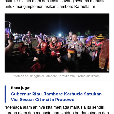
butir ke-2 cinta alam dan kasih sayang sesama manusia
untuk mengimplementasikan Jambore Karhutla ini.
Momen api unggun di Jambore Karhutla 2025 (Amel/detikcom)
Baca juga:
Gubernur Riau: Jambore Karhutla Satukan
Visi Sesuai Cita-cita Prabowo
"Menjaga alam artinya kita menjaga manusia itu sendiri,
karena alam dan manusia harus hidup berdampingan dan