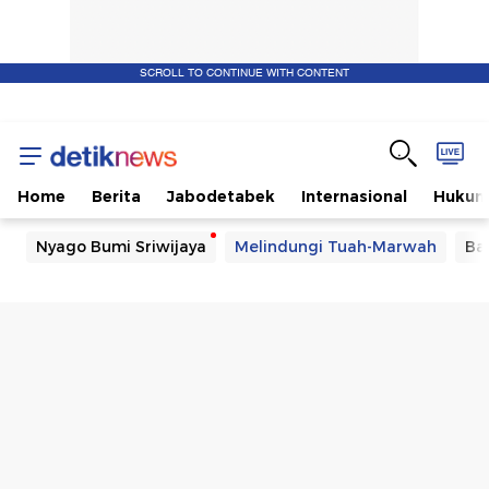
SCROLL TO CONTINUE WITH CONTENT
Home
Berita
Jabodetabek
Internasional
Huku
Nyago Bumi Sriwijaya
Melindungi Tuah-Marwah
Ba