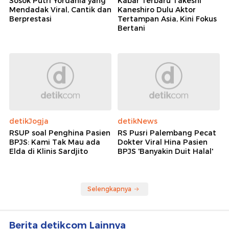
Sosok Putri Yordania yang
Kabar Terbaru Takeshi
Mendadak Viral, Cantik dan
Kaneshiro Dulu Aktor
Berprestasi
Tertampan Asia, Kini Fokus
Bertani
detikJogja
detikNews
RSUP soal Penghina Pasien
RS Pusri Palembang Pecat
BPJS: Kami Tak Mau ada
Dokter Viral Hina Pasien
Elda di Klinis Sardjito
BPJS 'Banyakin Duit Halal'
Selengkapnya
Berita detikcom Lainnya