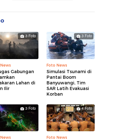
to
3 Foto
3 Foto
 News
Foto News
ugas Gabungan
Simulasi Tsunami di
amkan
Pantai Boom
akaran Lahan di
Banyuwangi, Tim
 Ilir
SAR Latih Evakuasi
Korban
3 Foto
4 Foto
 News
Foto News