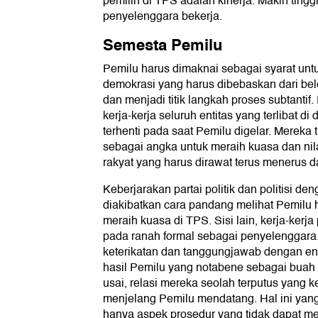
pemilih di TPS adalah kinerja. Makin tinggi
penyelenggara bekerja.
Semesta Pemilu
Pemilu harus dimaknai sebagai syarat unt
demokrasi yang harus dibebaskan dari be
dan menjadi titik langkah proses subtanti
kerja-kerja seluruh entitas yang terlibat d
terhenti pada saat Pemilu digelar. Mereka 
sebagai angka untuk meraih kuasa dan nil
rakyat yang harus dirawat terus menerus 
Keberjarakan partai politik dan politisi den
diakibatkan cara pandang melihat Pemilu 
meraih kuasa di TPS. Sisi lain, kerja-ker
pada ranah formal sebagai penyelenggara.
keterikatan dan tanggungjawab dengan entit
hasil Pemilu yang notabene sebagai buah 
usai, relasi mereka seolah terputus yang ke
menjelang Pemilu mendatang. Hal ini yan
hanya aspek prosedur yang tidak dapat me