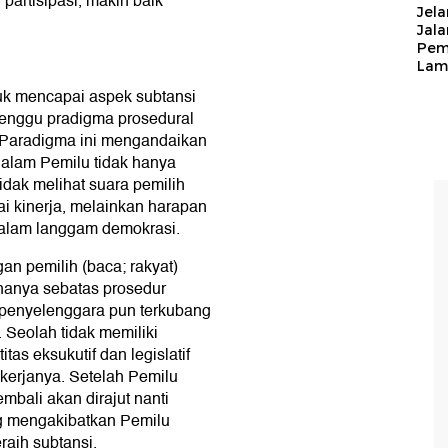
 partisipasi, makin baik
Jela
Jal
Pem
Lam
uk mencapai aspek subtansi
lenggu pradigma prosedural
f. Paradigma ini mengandaikan
i dalam Pemilu tidak hanya
tidak melihat suara pemilih
ai kinerja, melainkan harapan
dalam langgam demokrasi.
gan pemilih (baca; rakyat)
hanya sebatas prosedur
ja penyelenggara pun terkubang
 Seolah tidak memiliki
as eksukutif dan legislatif
kerjanya. Setelah Pemilu
mbali akan dirajut nanti
g mengakibatkan Pemilu
raih subtansi.