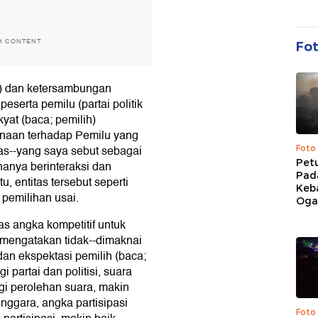
H CONTENT
Fo
) dan ketersambungan
peserta pemilu (partai politik
kyat (baca; pemilih)
naan terhadap Pemilu yang
tas--yang saya sebut sebagai
Foto
Pet
 hanya berinteraksi dan
Pad
u, entitas tersebut seperti
Keb
h pemilihan usai.
Ogan
as angka kompetitif untuk
k mengatakan tidak--dimaknai
an ekspektasi pemilih (baca;
 partai dan politisi, suara
gi perolehan suara, makin
nggara, angka partisipasi
Foto