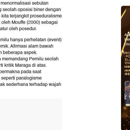
h menormalisasi sebutan
 seolah oposisi biner dengan
kita terjangkit proseduralisme
ik oleh Mouffe (2000) sebagai
atur oleh posedur.
Aj
ilu hanya perhelatan (event)
be
Usu
emik. Afirmasi alam bawah
am beberapa aspek.
ta memandang Pemilu seolah
 kritik Maraga di atas.
 bermakna pada saat
seperti paralogisme
dak sederhana terhadap wajah