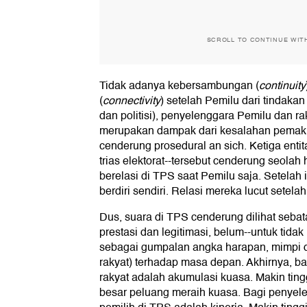
SCROLL TO CONTINUE WIT
Tidak adanya kebersambungan (
continuity
(
connectivity
) setelah Pemilu dari tindakan 
dan politisi), penyelenggara Pemilu dan ra
merupakan dampak dari kesalahan pemak
cenderung prosedural an sich. Ketiga enti
trias elektorat--tersebut cenderung seolah
berelasi di TPS saat Pemilu saja. Setelah it
berdiri sendiri. Relasi mereka lucut setela
Dus, suara di TPS cenderung dilihat sebat
prestasi dan legitimasi, belum--untuk tida
sebagai gumpalan angka harapan, mimpi d
rakyat) terhadap masa depan. Akhirnya, bagi
rakyat adalah akumulasi kuasa. Makin ting
besar peluang meraih kuasa. Bagi penyele