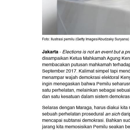
Foto: Ilustrasi pemilu (Getty Images/Abudzaky Suryana)
Jakarta
-
Elections is not an event but a p
disampaikan Ketua Mahkamah Agung Keny
membacakan putusan mahkamah terhadap 
September 2017. Kalimat simpel tapi mend
menampar wajah demokrasi elektoral Kenya
ingin menegaskan bahwa Pemilu seharusn
satu perhelatan, melainkan sebagai sebua
dan satu kesatuan dalam sistem demokrasi
Selaras dengan Maraga, harus diakui kita
sebuah perhelatan prosedural
an sich
dari
mencapai subtansi demokrasi. Bahkan su
jarang kita memosisikan Pemilu seakan be