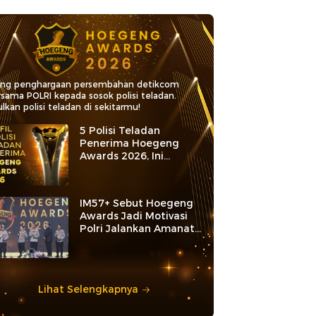
ang penghargaan persembahan detikcom
rsama POLRI kepada sosok polisi teladan.
lkan polisi teladan di sekitarmu!
5 Polisi Teladan
Penerima Hoegeng
Awards 2026, Ini
Kategori dan Kiprahnya
IM57+ Sebut Hoegeng
Awards Jadi Motivasi
Polri Jalankan Amanat
Konstitusi
Lihat Selengkapnya