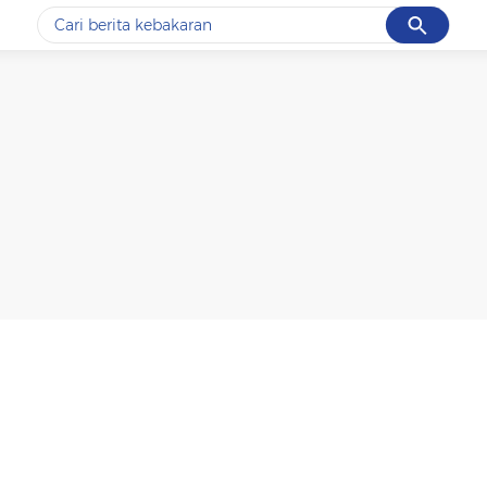
Cancel
Yang sedang ramai dicari
#1
data live draw sgp
#2
kebakaran
#3
prabowo
#4
iran
#5
gempa hari ini
Promoted
Terakhir yang dicari
Loading...