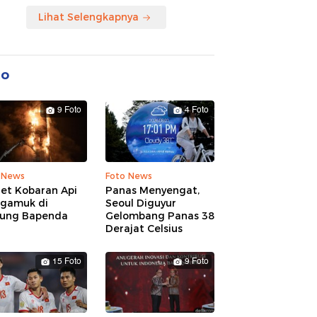
Lihat Selengkapnya
to
9 Foto
4 Foto
 News
Foto News
ret Kobaran Api
Panas Menyengat,
gamuk di
Seoul Diguyur
ung Bapenda
Gelombang Panas 38
Derajat Celsius
15 Foto
9 Foto