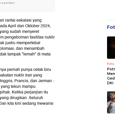
H CONTENT
ri rantai eskalasi yang
pada April dan Oktober 2024,
Fo
 yang sudah menyeret
am pengeboman fasilitas nuklir
babak justru mempertebal
iplomasi, dan menambah
idak tampak "lemah" di mata
Foto
nya pernah punya cetak biru
Pot
Men
akatan nuklir Iran yang
Ged
Inggris, Prancis, dan Jerman -
DKI
l yang tekun mampu
hak. Ketika perjanjian itu
yang dirugikan. Seluruh
Dan kita kini sedang mewarisi