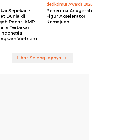
detiktimur Awards 2026
kai Sepekan :
Penerima Anugerah
et Dunia di
Figur Akselerator
gah Panas, KMP
Kemajuan
iara Terbakar
 Indonesia
ungkam Vietnam
Lihat Selengkapnya