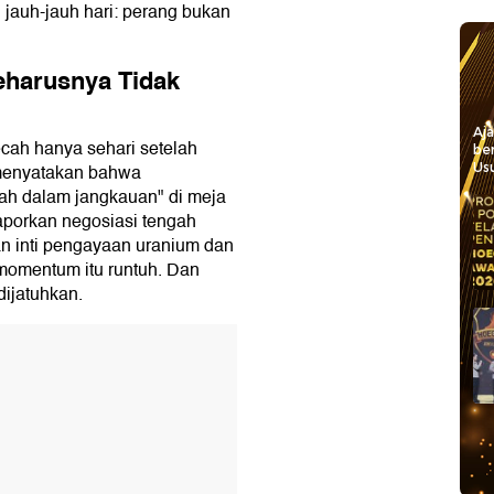
 jauh-jauh hari: perang bukan
eharusnya Tidak
Aj
pecah hanya sehari setelah
be
Usu
 menyatakan bahwa
ah dalam jangkauan" di meja
porkan negosiasi tengah
n inti pengayaan uranium dan
omentum itu runtuh. Dan
ijatuhkan.