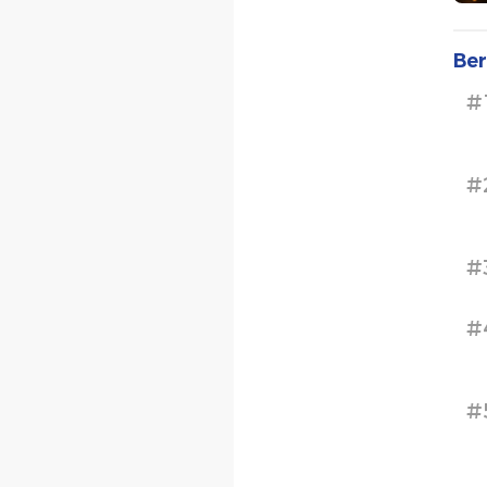
Ber
#
#
#
#
#