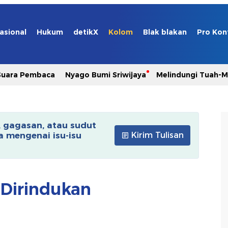
asional
Hukum
detikX
Kolom
Blak blakan
Pro Kon
Suara Pembaca
Nyago Bumi Sriwijaya
Melindungi Tuah-
, gagasan, atau sudut
 mengenai isu-isu
Kirim Tulisan
 Dirindukan