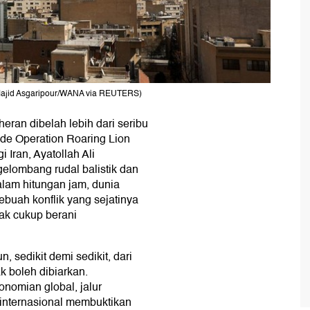
 (Majid Asgaripour/WANA via REUTERS)
heran dibelah lebih dari seribu
de Operation Roaring Lion
 Iran, Ayatollah Ali
elombang rudal balistik dan
alam hitungan jam, dunia
ebuah konflik yang sejatinya
ak cukup berani
n, sedikit demi sedikit, dari
k boleh dibiarkan.
omian global, jalur
 internasional membuktikan