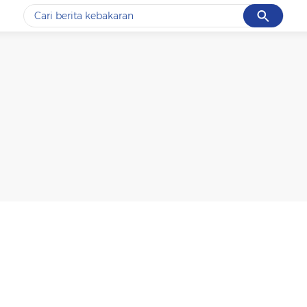
Cancel
Yang sedang ramai dicari
#1
data live draw sgp
#2
k-talk
#3
kebakaran
#4
prabowo
#5
gempa hari ini
Promoted
Terakhir yang dicari
Loading...