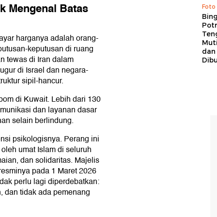
k Mengenal Batas
Foto
Bing
Potr
Ten
ayar harganya adalah orang-
Mut
putusan-keputusan di ruang
dan
kan tewas di Iran dalam
Dib
gur di Israel dan negara-
ruktur sipil-hancur.
bom di Kuwait. Lebih dari 130
komunikasi dan layanan dasar
han selain berlindung.
nsi psikologisnya. Perang ini
oleh umat Islam di seluruh
aian, dan solidaritas. Majelis
resminya pada 1 Maret 2026
ak perlu lagi diperdebatkan:
, dan tidak ada pemenang