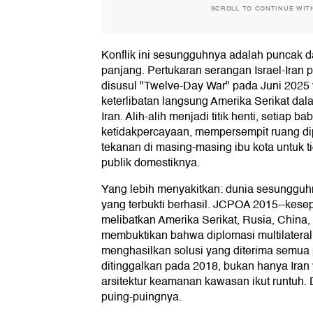
SCROLL TO CONTINUE WIT
Konflik ini sesungguhnya adalah puncak da
panjang. Pertukaran serangan Israel-Iran 
disusul "Twelve-Day War" pada Juni 2025
keterlibatan langsung Amerika Serikat dal
Iran. Alih-alih menjadi titik henti, setiap 
ketidakpercayaan, mempersempit ruang d
tekanan di masing-masing ibu kota untuk t
publik domestiknya.
Yang lebih menyakitkan: dunia sesungguh
yang terbukti berhasil. JCPOA 2015--kesep
melibatkan Amerika Serikat, Rusia, China, 
membuktikan bahwa diplomasi multilatera
menghasilkan solusi yang diterima semua pi
ditinggalkan pada 2018, bukan hanya Iran 
arsitektur keamanan kawasan ikut runtuh. 
puing-puingnya.