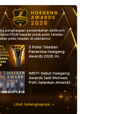
ang penghargaan persembahan detikcom
rsama POLRI kepada sosok polisi teladan.
lkan polisi teladan di sekitarmu!
5 Polisi Teladan
Penerima Hoegeng
Awards 2026, Ini
Kategori dan Kiprahnya
IM57+ Sebut Hoegeng
Awards Jadi Motivasi
Polri Jalankan Amanat
Konstitusi
Lihat Selengkapnya