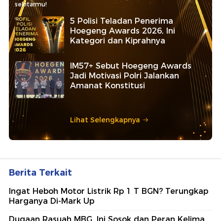
sekitarmu!
5 Polisi Teladan Penerima
Hoegeng Awards 2026, Ini
Kategori dan Kiprahnya
IM57+ Sebut Hoegeng Awards
Jadi Motivasi Polri Jalankan
Amanat Konstitusi
Lihat Selengkapnya
Berita Terkait
Ingat Heboh Motor Listrik Rp 1 T BGN? Terungkap
Harganya Di-Mark Up
⁠Dugaan Rasuah MBG, Ini Sosok dan Peran Kelima