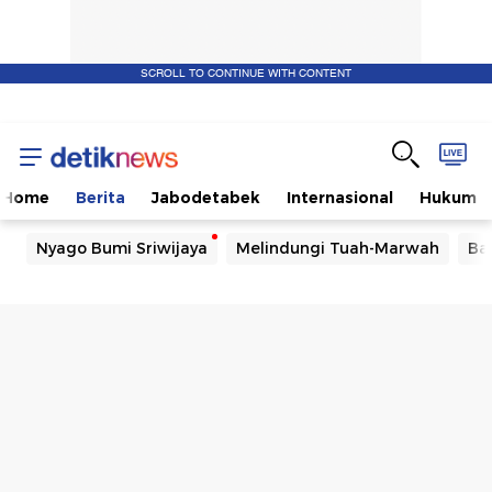
SCROLL TO CONTINUE WITH CONTENT
Home
Berita
Jabodetabek
Internasional
Hukum
Nyago Bumi Sriwijaya
Melindungi Tuah-Marwah
Ba