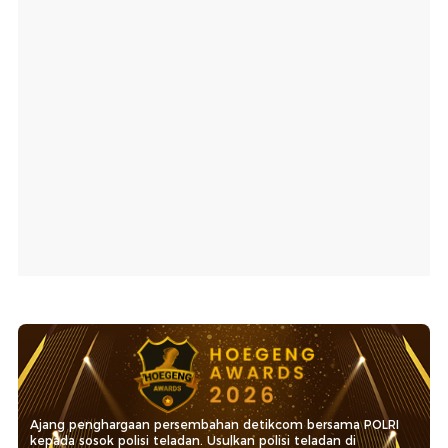
Ajang penghargaan persembahan detikcom bersama POLRI
kepada sosok polisi teladan. Usulkan polisi teladan di