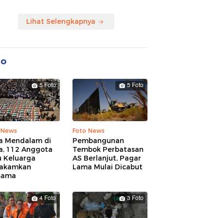
Lihat Selengkapnya
to
5 Foto
5 Foto
 News
Foto News
a Mendalam di
Pembangunan
a, 112 Anggota
Tembok Perbatasan
u Keluarga
AS Berlanjut, Pagar
akamkan
Lama Mulai Dicabut
sama
4 Foto
3 Foto