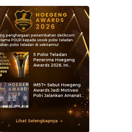
ang penghargaan persembahan detikcom
rsama POLRI kepada sosok polisi teladan.
lkan polisi teladan di sekitarmu!
5 Polisi Teladan
Penerima Hoegeng
Awards 2026, Ini
Kategori dan Kiprahnya
IM57+ Sebut Hoegeng
Awards Jadi Motivasi
Polri Jalankan Amanat
Konstitusi
Lihat Selengkapnya