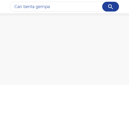
Cancel
Yang sedang ramai dicari
#1
gempa hari ini
#2
gempa
#3
prabowo
#4
iran
#5
demo
Promoted
Terakhir yang dicari
Loading...