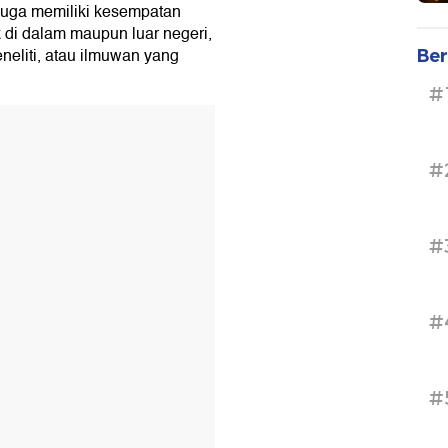
juga memiliki kesempatan
k di dalam maupun luar negeri,
eliti, atau ilmuwan yang
Ber
#
#
#
#
#