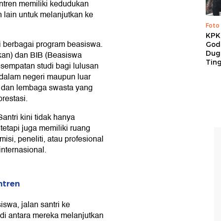
ntren memiliki kedudukan
 lain untuk melanjutkan ke
Foto
KPK 
 berbagai program beasiswa.
God
Duga
an) dan BIB (Beasiswa
Tin
sempatan studi bagi lulusan
i dalam negeri maupun luar
ah dan lembaga swasta yang
restasi.
antri kini tidak hanya
tetapi juga memiliki ruang
i, peneliti, atau profesional
internasional.
ntren
wa, jalan santri ke
 di antara mereka melanjutkan