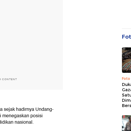
Fo
Foto
H CONTENT
Duk
Gaz
Sat
Dim
Ber
ka sejak hadirnya Undang-
i menegaskan posisi
idikan nasional.