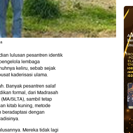
Aj
be
da
Usu
ian lulusan pesantren identik
u pengelola lembaga
nuhnya keliru, sebab sejak
sat kaderisasi ulama.
ah. Banyak pesantren salaf
dikan formal, dari Madrasah
 (MA/SLTA), sambil tetap
ian kitab kuning, metode
en beradaptasi dengan
adisinya.
ulusannya. Mereka tidak lagi