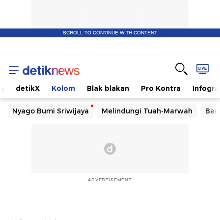
SCROLL TO CONTINUE WITH CONTENT
m
detikX
Kolom
Blak blakan
Pro Kontra
Infogra
Nyago Bumi Sriwijaya
Melindungi Tuah-Marwah
Ban
ADVERTISEMENT