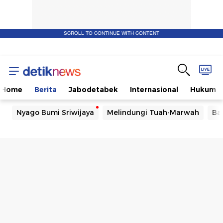
SCROLL TO CONTINUE WITH CONTENT
Home
Berita
Jabodetabek
Internasional
Hukum
Nyago Bumi Sriwijaya
Melindungi Tuah-Marwah
Ba