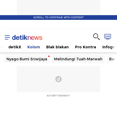
SCROLL TO CONTINUE WITH CONTENT
m
detikX
Kolom
Blak blakan
Pro Kontra
Infogra
Nyago Bumi Sriwijaya
Melindungi Tuah-Marwah
Ban
ADVERTISEMENT