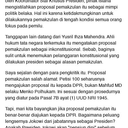
oleh Koordinator Staf Khusus Presiden, pihak istana
mengistilahkan proposal pemakzulan itu sebagai mimpi
politik belaka. Hal ini karena ketidakmungkinan untuk
dilakukannya pemakzulan di tengah kondisi semua orang
fokus pada pemilu.
Tanggapan lain datang dari Yusril Ihza Mahendra. Ahli
hukum tata negara terkemuka itu mengatakan proposal
pemakzulan sebagai inkonstitusional. Sebab, baginya
sulit untuk menemukan pelanggaran konstitusional yang
dilakukan presiden sebagai alasan pemakzulan.
Saya sejalan dengan para pengkritik itu. Proposal
pemakzulan salah alamat. Petisi 100 seharusnya
mengajukan proposal itu kepada DPR, bukan Mahfud MD
selaku Menko Polhukam. Ini sesuai dengan prosedurnya
yang diatur pada Pasal 7B ayat (1) UUD NRI 1945.
Tapi, mari kita bayangkan jika proposal pemakzulan itu
benar-benar diajukan kepada DPR. Bagaimana peluang
lengsernya Jokowi dari jabatannya sebagai Presiden?
Apakah Presiden Jokowi akan "pensiun dini" sebelum