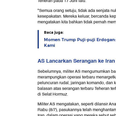
Teheran pada 17 Juni lalu.
"Semua orang setuju, tidak ada senjata nu
kesepakatan. Mereka keluar, bercanda ke
mengatakan kita bahkan tidak pernah mem
Baca juga:
Momen Trump Puji-puji Erdogan
Kami
AS Lancarkan Serangan ke Iran
Sebelumnya, militer AS mengumumkan ba
merampungkan operasi terbaru menargetka
peluncuran rudal, jaringan komando, dan ka
balasan atas serangan terbaru Teheran te
di Selat Hormuz.
Militer AS mengatakan, seperti dilansir An
Rabu (8/7), pasukannya telah menghantam le
Iran, dalam operasi yang mereka sebut se