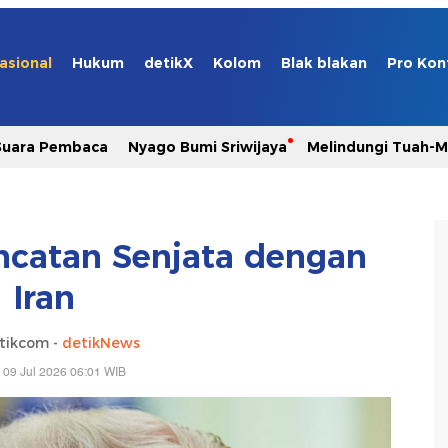
asional
Hukum
detikX
Kolom
Blak blakan
Pro Kon
Suara Pembaca
Nyago Bumi Sriwijaya
Melindungi Tuah-
encatan Senjata dengan
Iran
tikcom -
detikNews
 09 Jul 2026 06:01 WIB