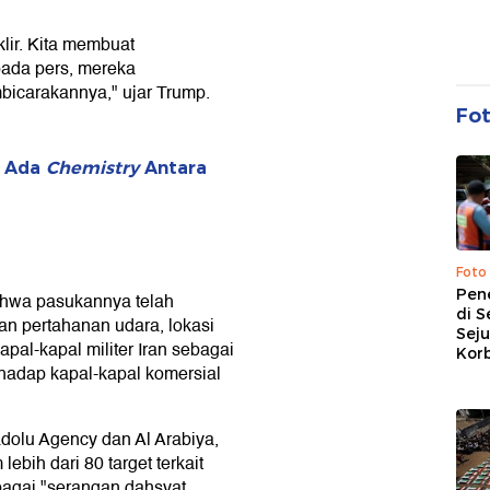
klir. Kita membuat
pada pers, mereka
bicarakannya," ujar Trump.
Fo
: Ada
Chemistry
Antara
Foto
Pen
hwa pasukannya telah
di S
n pertahanan udara, lokasi
Sej
pal-kapal militer Iran sebagai
Kor
rhadap kapal-kapal komersial
adolu Agency dan Al Arabiya,
bih dari 80 target terkait
bagai "serangan dahsyat