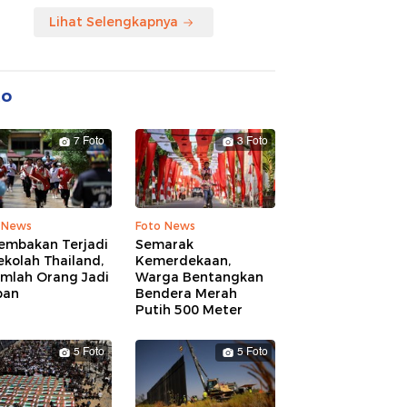
Lihat Selengkapnya
to
7 Foto
3 Foto
 News
Foto News
embakan Terjadi
Semarak
ekolah Thailand,
Kemerdekaan,
umlah Orang Jadi
Warga Bentangkan
ban
Bendera Merah
Putih 500 Meter
5 Foto
5 Foto