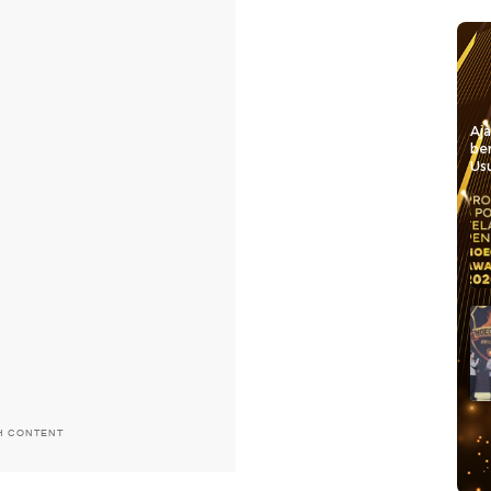
Aj
be
Usu
H CONTENT