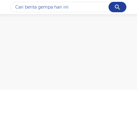
Cancel
Yang sedang ramai dicari
#1
piala presiden 2026
#2
prabowo
#3
gempa hari ini
#4
demo
#5
iran
Promoted
Terakhir yang dicari
Loading...