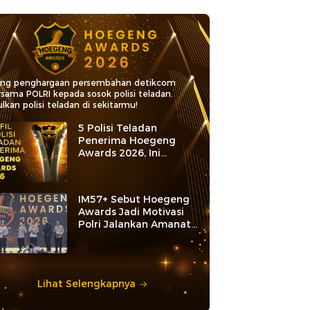
ang penghargaan persembahan detikcom
rsama POLRI kepada sosok polisi teladan.
lkan polisi teladan di sekitarmu!
5 Polisi Teladan
Penerima Hoegeng
Awards 2026, Ini
Kategori dan Kiprahnya
IM57+ Sebut Hoegeng
Awards Jadi Motivasi
Polri Jalankan Amanat
Konstitusi
Lihat Selengkapnya