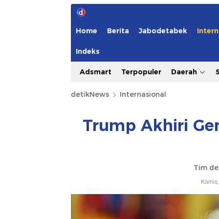
Home
Berita
Jabodetabek
Intern
Indeks
Adsmart
Terpopuler
Daerah
detikNews
Internasional
⁠Trump Akhiri G
Tim de
Kamis,