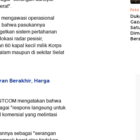
rat".
Foto
Duk
mengawasi operasional
Gaz
an bahwa pasukannya
Sat
getkan sistem pertahanan
Dim
okasi radar pesisir,
Ber
i 60 kapal kecil milik Korps
dalam maupun di sekitar Selat
ran Berakhir, Harga
CENTCOM mengatakan bahwa
agai "respons langsung untuk
l komersial yang melintasi
annya sebagai "serangan