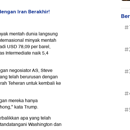
engan Iran Berakhir!
Ber
#
inyak mentah dunia langsung
internasional minyak mentah
adi USD 78,09 per barel,
#
s Intermediate naik 5,4
gan negosiator AS, Steve
#
yang telah berurusan dengan
rah Teheran untuk kembali ke
#
ngan mereka hanya
ong," kata Trump.
#
rbalikkan apa yang telah
itandatangani Washington dan