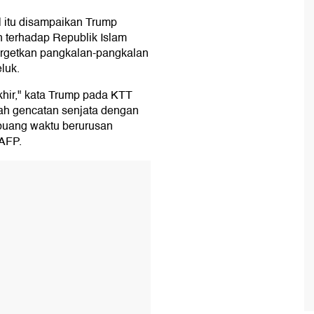
al itu disampaikan Trump
 terhadap Republik Islam
argetkan pangkalan-pangkalan
luk.
khir," kata Trump pada KTT
kah gencatan senjata dengan
mbuang waktu berurusan
 AFP.