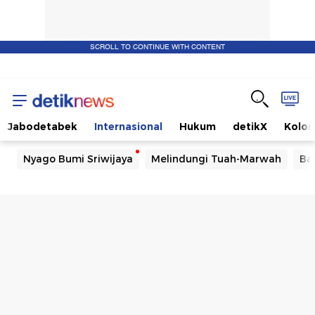
SCROLL TO CONTINUE WITH CONTENT
Jabodetabek
Internasional
Hukum
detikX
Kolo
Nyago Bumi Sriwijaya
Melindungi Tuah-Marwah
Ba