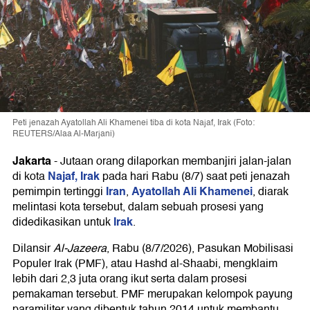
Peti jenazah Ayatollah Ali Khamenei tiba di kota Najaf, Irak (Foto:
REUTERS/Alaa Al-Marjani)
Jakarta
-
Jutaan orang dilaporkan membanjiri jalan-jalan
Najaf, Irak
di kota
pada hari Rabu (8/7) saat peti jenazah
Iran
Ayatollah Ali Khamenei
pemimpin tertinggi
,
, diarak
melintasi kota tersebut, dalam sebuah prosesi yang
Irak
didedikasikan untuk
.
Dilansir
Al-Jazeera
, Rabu (8/7/2026), Pasukan Mobilisasi
Populer Irak (PMF), atau Hashd al-Shaabi, mengklaim
lebih dari 2,3 juta orang ikut serta dalam prosesi
pemakaman tersebut. PMF merupakan kelompok payung
paramiliter yang dibentuk tahun 2014 untuk membantu