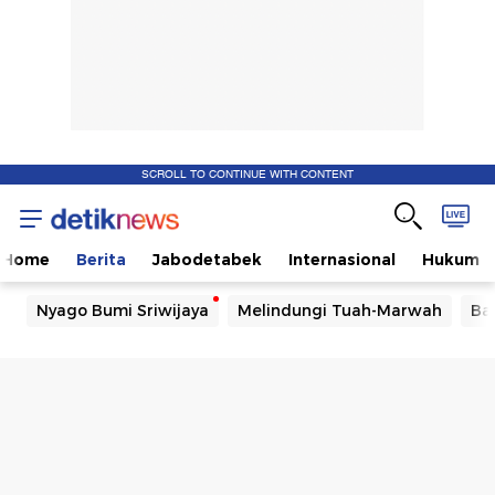
SCROLL TO CONTINUE WITH CONTENT
Home
Berita
Jabodetabek
Internasional
Hukum
Nyago Bumi Sriwijaya
Melindungi Tuah-Marwah
Ba