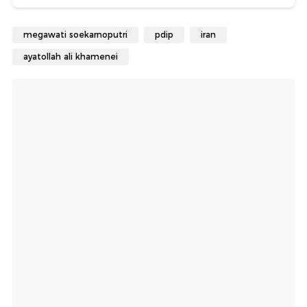
megawati soekarnoputri
pdip
iran
ayatollah ali khamenei