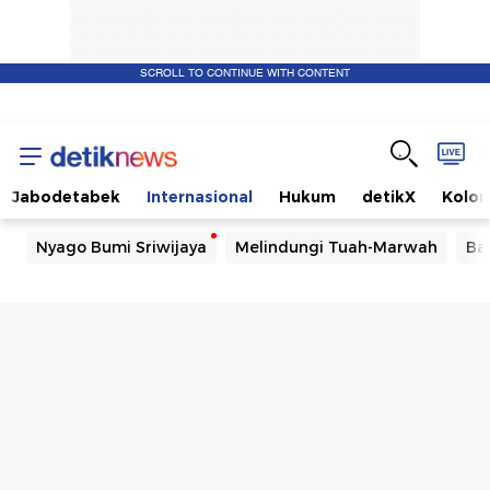
SCROLL TO CONTINUE WITH CONTENT
Jabodetabek
Internasional
Hukum
detikX
Kolo
Nyago Bumi Sriwijaya
Melindungi Tuah-Marwah
Ba