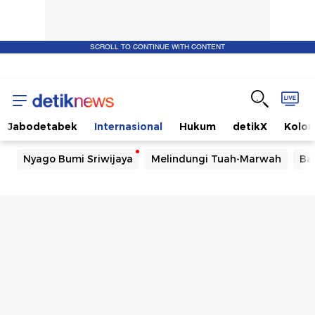
SCROLL TO CONTINUE WITH CONTENT
Jabodetabek
Internasional
Hukum
detikX
Kolo
Nyago Bumi Sriwijaya
Melindungi Tuah-Marwah
Ba