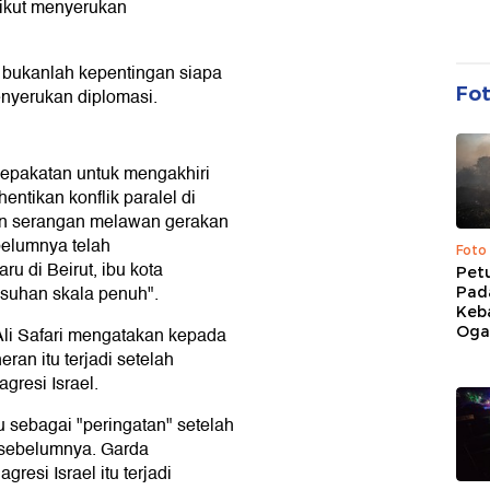
 ikut menyerukan
l
bukanlah kepentingan siapa
Fo
enyerukan diplomasi.
sepakatan untuk mengakhiri
ntikan konflik paralel di
an serangan melawan gerakan
belumnya telah
Foto
u di Beirut, ibu kota
Pet
suhan skala penuh".
Pad
Keb
Ogan
 Ali Safari mengatakan kepada
ran itu terjadi setelah
gresi Israel.
 sebagai "peringatan" setelah
t sebelumnya. Garda
resi Israel itu terjadi