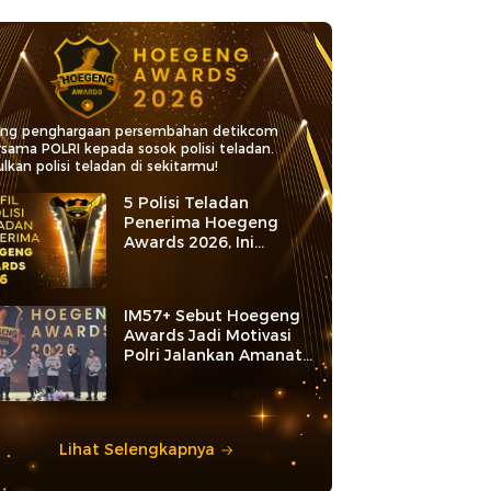
ang penghargaan persembahan detikcom
rsama POLRI kepada sosok polisi teladan.
lkan polisi teladan di sekitarmu!
5 Polisi Teladan
Penerima Hoegeng
Awards 2026, Ini
Kategori dan Kiprahnya
IM57+ Sebut Hoegeng
Awards Jadi Motivasi
Polri Jalankan Amanat
Konstitusi
Lihat Selengkapnya