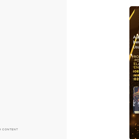
Aj
be
Usu
H CONTENT