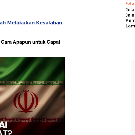
Foto
Jela
Jal
Pem
elah Melakukan Kesalahan
Lam
 Cara Apapun untuk Capai