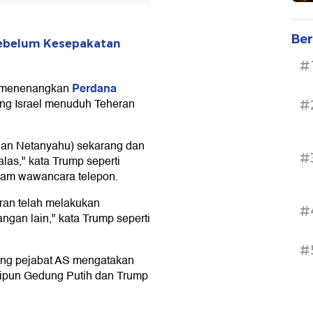
Ber
Sebelum Kesepakatan
#
Perdana
k menenangkan
ring Israel menuduh Teheran
#
lan Netanyahu) sekarang dan
#
as," kata Trump seperti
dalam wawancara telepon.
Iran telah melakukan
#
ngan lain," kata Trump seperti
#
ng pejabat AS mengatakan
ipun Gedung Putih dan Trump