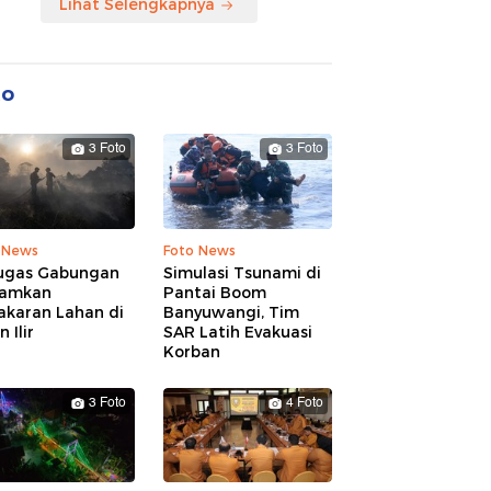
Lihat Selengkapnya
to
3 Foto
3 Foto
 News
Foto News
ugas Gabungan
Simulasi Tsunami di
amkan
Pantai Boom
akaran Lahan di
Banyuwangi, Tim
 Ilir
SAR Latih Evakuasi
Korban
3 Foto
4 Foto