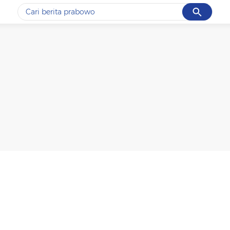
Cancel
Yang sedang ramai dicari
#1
data live draw sgp
#2
kebakaran
#3
prabowo
#4
iran
#5
gempa hari ini
Promoted
Terakhir yang dicari
Loading...