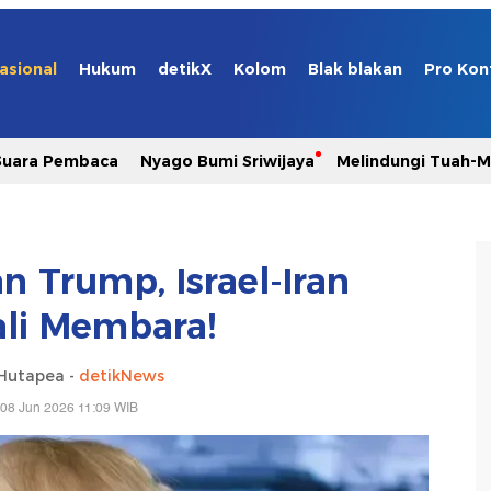
asional
Hukum
detikX
Kolom
Blak blakan
Pro Kon
Suara Pembaca
Nyago Bumi Sriwijaya
Melindungi Tuah-
n Trump, Israel-Iran
li Membara!
 Hutapea -
detikNews
 08 Jun 2026 11:09 WIB