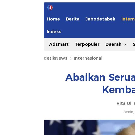
Home
Berita
Jabodetabek
Intern
Indeks
Adsmart
Terpopuler
Daerah
detikNews
Internasional
Abaikan Serua
Kemba
Rita Uli
Senin,