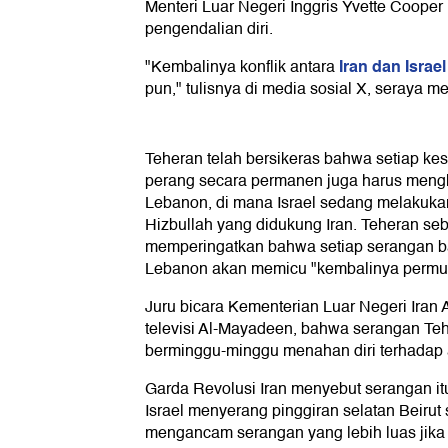
Menteri Luar Negeri Inggris Yvette Cooper
pengendalian diri.
Iran dan Israe
"Kembalinya konflik antara
pun," tulisnya di media sosial X, seraya m
Teheran telah bersikeras bahwa setiap ke
perang secara permanen juga harus menghe
Lebanon, di mana Israel sedang melakuk
Hizbullah yang didukung Iran. Teheran se
memperingatkan bahwa setiap serangan bar
Lebanon akan memicu "kembalinya permu
Juru bicara Kementerian Luar Negeri Iran
televisi Al-Mayadeen, bahwa serangan Tehe
berminggu-minggu menahan diri terhadap a
Garda Revolusi Iran menyebut serangan itu
Israel menyerang pinggiran selatan Beiru
mengancam serangan yang lebih luas jika ag