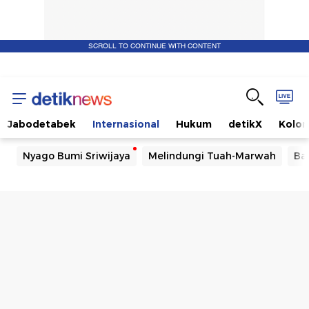
SCROLL TO CONTINUE WITH CONTENT
Jabodetabek
Internasional
Hukum
detikX
Kolo
Nyago Bumi Sriwijaya
Melindungi Tuah-Marwah
Ba