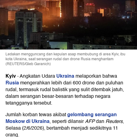
Ledakan mengguncang dan kepulan asap membubung di area Kyiv, ibu
kota Ukraina, saat serangan rudal dan drone Rusia menghantam
(REUTERS/Gleb Garanich)
Kyiv
Ukraina
-
Angkatan Udara
melaporkan bahwa
Rusia
mengerahkan lebih dari 600 drone dan puluhan
rudal, termasuk rudal balistik yang sulit ditembak jatuh,
dalam serangan besar-besaran terhadap negara
tetangganya tersebut.
gelombang serangan
Jumlah korban tewas akibat
Moskow di Ukraina
, seperti dilansir
AFP
dan
Reuters
,
Selasa (2/6/2026), bertambah menjadi sedikitnya 11
orang.