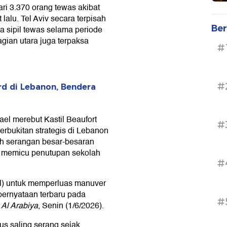
ri 3.370 orang tewas akibat
lalu. Tel Aviv secara terpisah
Ber
 sipil tewas selama periode
agian utara juga terpaksa
#
#
rd di Lebanon, Bendera
el merebut Kastil Beaufort
#
erbukitan strategis di Lebanon
elah serangan besar-besaran
ng memicu penutupan sekolah
#
ael) untuk memperluas manuver
pernyataan terbaru pada
#
n
Al Arabiya
, Senin (1/6/2026).
us saling serang sejak