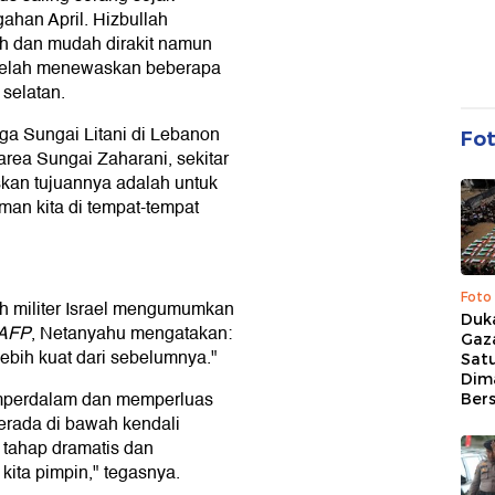
ahan April. Hizbullah
h dan mudah dirakit namun
g telah menewaskan beberapa
 selatan.
gga Sungai Litani di Lebanon
Fo
area Sungai Zaharani, sekitar
skan tujuannya adalah untuk
n kita di tempat-tempat
Foto
ah militer Israel mengumumkan
Duk
AFP
, Netanyahu mengatakan:
Gaz
lebih kuat dari sebelumnya."
Sat
Dim
emperdalam dan memperluas
Ber
erada di bawah kendali
 tahap dramatis dan
kita pimpin," tegasnya.