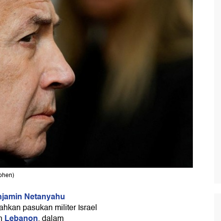
ohen)
jamin Netanyahu
hkan pasukan militer Israel
Lebanon
ah
, dalam