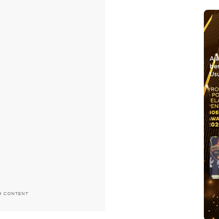
Aj
be
Usu
H CONTENT