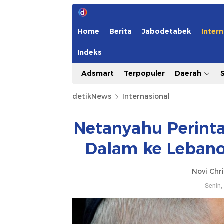
Home
Berita
Jabodetabek
Intern
Indeks
Adsmart
Terpopuler
Daerah
detikNews
Internasional
Netanyahu Perint
Dalam ke Lebano
Novi Chri
Senin,