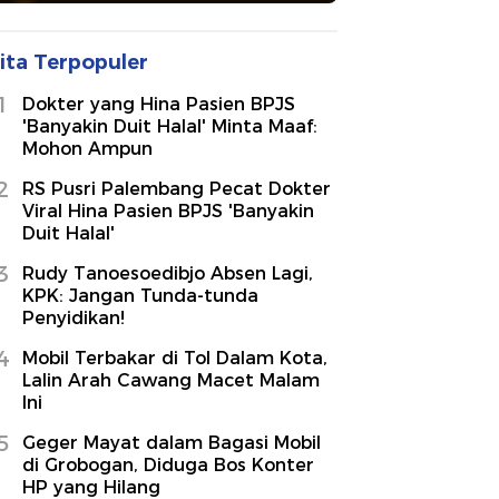
ita Terpopuler
1
Dokter yang Hina Pasien BPJS
'Banyakin Duit Halal' Minta Maaf:
Mohon Ampun
2
RS Pusri Palembang Pecat Dokter
Viral Hina Pasien BPJS 'Banyakin
Duit Halal'
3
Rudy Tanoesoedibjo Absen Lagi,
KPK: Jangan Tunda-tunda
Penyidikan!
4
Mobil Terbakar di Tol Dalam Kota,
Lalin Arah Cawang Macet Malam
Ini
5
Geger Mayat dalam Bagasi Mobil
di Grobogan, Diduga Bos Konter
HP yang Hilang