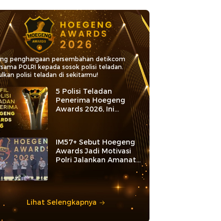
ang penghargaan persembahan detikcom
rsama POLRI kepada sosok polisi teladan.
lkan polisi teladan di sekitarmu!
5 Polisi Teladan
Penerima Hoegeng
Awards 2026, Ini
Kategori dan Kiprahnya
IM57+ Sebut Hoegeng
Awards Jadi Motivasi
Polri Jalankan Amanat
Konstitusi
Lihat Selengkapnya