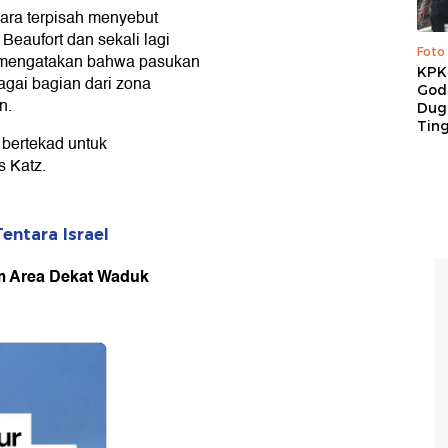
cara terpisah menyebut
Beaufort dan sekali lagi
Foto
a mengatakan bahwa pasukan
KPK 
gai bagian dari zona
God
n.
Duga
Tin
 bertekad untuk
s Katz.
entara Israel
am Area Dekat Waduk