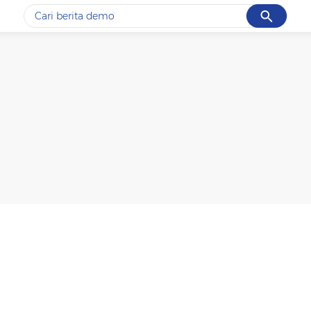
Cancel
Yang sedang ramai dicari
#1
gempa hari ini
#2
gempa
#3
prabowo
#4
iran
#5
demo
Promoted
Terakhir yang dicari
Loading...