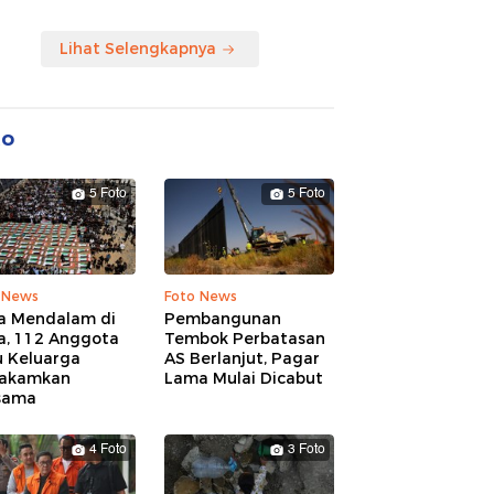
Lihat Selengkapnya
to
5 Foto
5 Foto
 News
Foto News
a Mendalam di
Pembangunan
a, 112 Anggota
Tembok Perbatasan
u Keluarga
AS Berlanjut, Pagar
akamkan
Lama Mulai Dicabut
sama
4 Foto
3 Foto