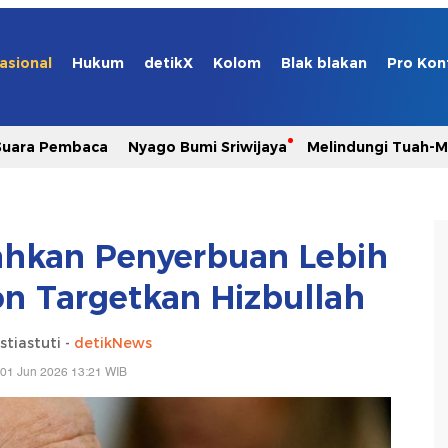
asional
Hukum
detikX
Kolom
Blak blakan
Pro Kon
Suara Pembaca
Nyago Bumi Sriwijaya
Melindungi Tuah-
ahkan Penyerbuan Lebih
n Targetkan Hizbullah
stiastuti -
detikNews
 01 Jun 2026 13:21 WIB