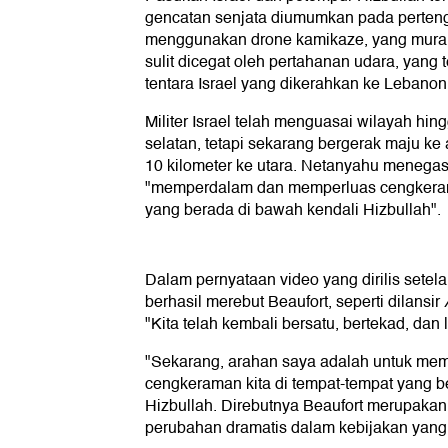
gencatan senjata diumumkan pada perteng
menggunakan drone kamikaze, yang mura
sulit dicegat oleh pertahanan udara, yan
tentara Israel yang dikerahkan ke Lebanon
Militer Israel telah menguasai wilayah hin
selatan, tetapi sekarang bergerak maju ke 
10 kilometer ke utara. Netanyahu menega
"memperdalam dan memperluas cengkerama
yang berada di bawah kendali Hizbullah".
Dalam pernyataan video yang dirilis setel
berhasil merebut Beaufort, seperti dilansir
"Kita telah kembali bersatu, bertekad, dan 
"Sekarang, arahan saya adalah untuk m
cengkeraman kita di tempat-tempat yang b
Hizbullah. Direbutnya Beaufort merupakan
perubahan dramatis dalam kebijakan yang 