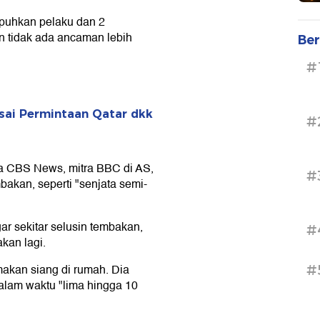
puhkan pelaku dan 2
n tidak ada ancaman lebih
Ber
#
sai Permintaan Qatar dkk
#
a CBS News, mitra BBC di AS,
#
akan, seperti "senjata semi-
r sekitar selusin tembakan,
#
kan lagi.
makan siang di rumah. Dia
#
alam waktu "lima hingga 10