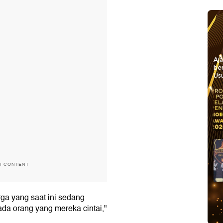
Aj
be
Usu
H CONTENT
rga yang saat ini sedang
pada orang yang mereka cintai,"