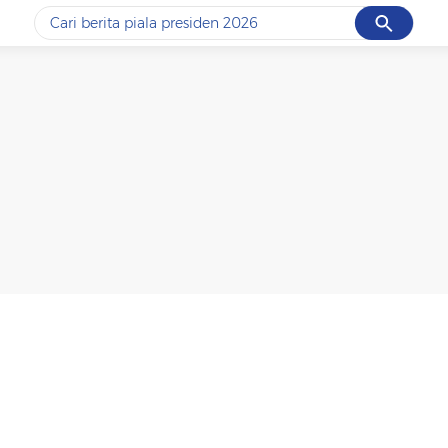
Cancel
Yang sedang ramai dicari
#1
data live draw sgp
#2
piala presiden 2026
#3
prabowo
#4
iran
#5
gempa hari ini
Promoted
Terakhir yang dicari
Loading...