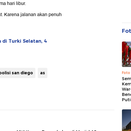
a hari libur.
mat. Karena jalanan akan penuh
Fo
di Turki Selatan, 4
polisi san diego
as
Foto
Sem
Kem
War
Ben
Put