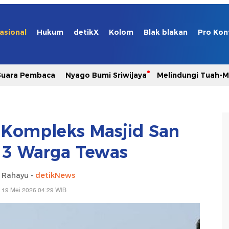
asional
Hukum
detikX
Kolom
Blak blakan
Pro Kon
Suara Pembaca
Nyago Bumi Sriwijaya
Melindungi Tuah-
Kompleks Masjid San
 3 Warga Tewas
i Rahayu -
detikNews
 19 Mei 2026 04:29 WIB