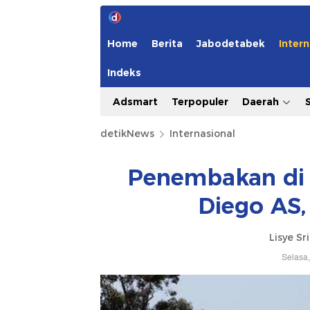
Home
Berita
Jabodetabek
Intern
Indeks
Adsmart
Terpopuler
Daerah
detikNews
Internasional
Penembakan di 
Diego AS,
Lisye Sr
Selasa,