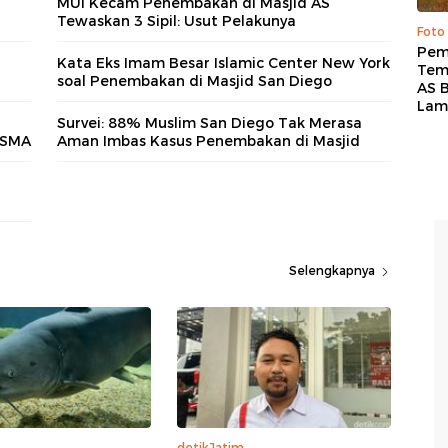
MUI Kecam Penembakan di Masjid AS
Tewaskan 3 Sipil: Usut Pelakunya
Foto
Pem
Kata Eks Imam Besar Islamic Center New York
Tem
soal Penembakan di Masjid San Diego
AS B
Lam
Survei: 88% Muslim San Diego Tak Merasa
s SMA
Aman Imbas Kasus Penembakan di Masjid
Selengkapnya
detikJatim