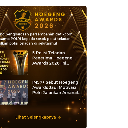
ang penghargaan persembahan detikcom
rsama POLRI kepada sosok polisi teladan.
lkan polisi teladan di sekitarmu!
5 Polisi Teladan
Penerima Hoegeng
Awards 2026, Ini
Kategori dan Kiprahnya
IM57+ Sebut Hoegeng
Awards Jadi Motivasi
Polri Jalankan Amanat
Konstitusi
Lihat Selengkapnya