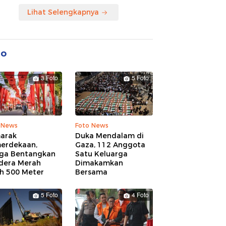
Lihat Selengkapnya
to
3 Foto
5 Foto
 News
Foto News
arak
Duka Mendalam di
erdekaan,
Gaza, 112 Anggota
ga Bentangkan
Satu Keluarga
dera Merah
Dimakamkan
ih 500 Meter
Bersama
5 Foto
4 Foto