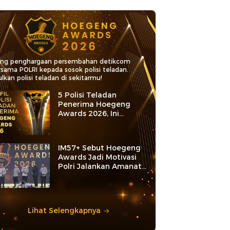
ang penghargaan persembahan detikcom
rsama POLRI kepada sosok polisi teladan.
lkan polisi teladan di sekitarmu!
5 Polisi Teladan
Penerima Hoegeng
Awards 2026, Ini
Kategori dan Kiprahnya
IM57+ Sebut Hoegeng
Awards Jadi Motivasi
Polri Jalankan Amanat
Konstitusi
Lihat Selengkapnya