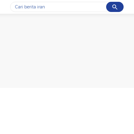
Cancel
Yang sedang ramai dicari
#1
data live draw sgp
#2
kebakaran
#3
prabowo
#4
iran
#5
gempa hari ini
Promoted
Terakhir yang dicari
Loading...