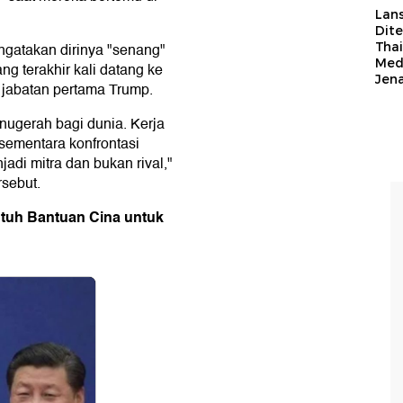
Lan
Dit
Thai
gatakan dirinya "senang"
Med
g terakhir kali datang ke
Jen
a jabatan pertama Trump.
nugerah bagi dunia. Kerja
ementara konfrontasi
di mitra dan bukan rival,"
sebut.
utuh Bantuan Cina untuk