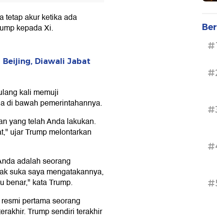
a tetap akur ketika ada
Ber
rump kepada Xi.
#
Beijing, Diawali Jabat
#
ulang kali memuji
a di bawah pemerintahannya.
#
an yang telah Anda lakukan.
," ujar Trump melontarkan
#
Anda adalah seorang
dak suka saya mengatakannya,
u benar," kata Trump.
#
 resmi pertama seorang
rakhir. Trump sendiri terakhir