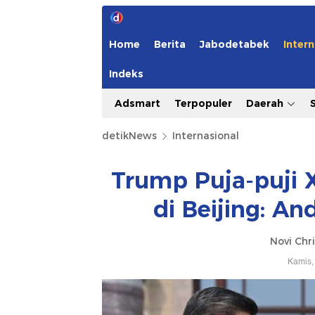
Home
Berita
Jabodetabek
Intern
Indeks
Adsmart
Terpopuler
Daerah
detikNews
Internasional
Trump Puja-puji 
di Beijing: A
Novi Chri
Kamis,