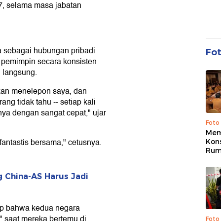
17, selama masa jabatan
a sebagai hubungan pribadi
Fo
 pemimpin secara konsisten
 langsung.
kan menelepon saya, dan
ang tidak tahu -- setiap kali
nya dengan sangat cepat," ujar
Foto
Mem
antastis bersama," cetusnya.
Kons
Rum
g China-AS Harus Jadi
p bahwa kedua negara
" saat mereka bertemu di
Foto