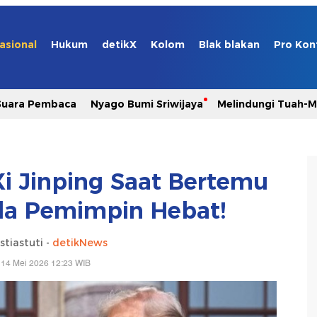
asional
Hukum
detikX
Kolom
Blak blakan
Pro Kon
Suara Pembaca
Nyago Bumi Sriwijaya
Melindungi Tuah-
Xi Jinping Saat Bertemu
nda Pemimpin Hebat!
stiastuti -
detikNews
 14 Mei 2026 12:23 WIB