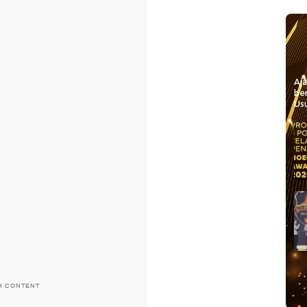
Aj
be
Usu
H CONTENT