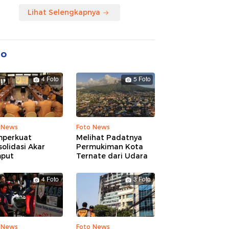
Lihat Selengkapnya
to
4 Foto
5 Foto
 News
Foto News
perkuat
Melihat Padatnya
olidasi Akar
Permukiman Kota
put
Ternate dari Udara
4 Foto
3 Foto
 News
Foto News