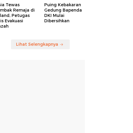
sia Tewas
Puing Kebakaran
embak Remaja di
Gedung Bapenda
land, Petugas
DKI Mulai
is Evakuasi
Dibersihkan
azah
Lihat Selengkapnya