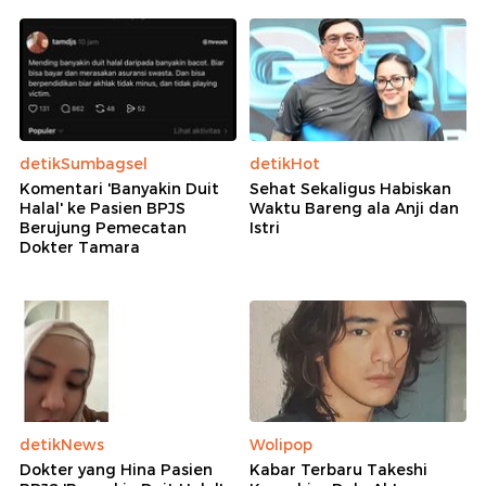
detikSumbagsel
detikHot
Komentari 'Banyakin Duit
Sehat Sekaligus Habiskan
Halal' ke Pasien BPJS
Waktu Bareng ala Anji dan
Berujung Pemecatan
Istri
Dokter Tamara
detikNews
Wolipop
Dokter yang Hina Pasien
Kabar Terbaru Takeshi