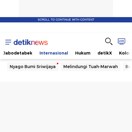
SCROLL TO CONTINUE WITH CONTENT
Jabodetabek
Internasional
Hukum
detikX
Kolo
Nyago Bumi Sriwijaya
Melindungi Tuah-Marwah
Ba