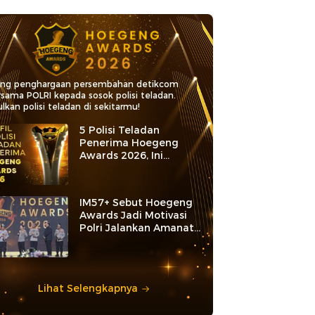
ang penghargaan persembahan detikcom
rsama POLRI kepada sosok polisi teladan.
lkan polisi teladan di sekitarmu!
5 Polisi Teladan
Penerima Hoegeng
Awards 2026, Ini
Kategori dan Kiprahnya
IM57+ Sebut Hoegeng
Awards Jadi Motivasi
Polri Jalankan Amanat
Konstitusi
Lihat Selengkapnya