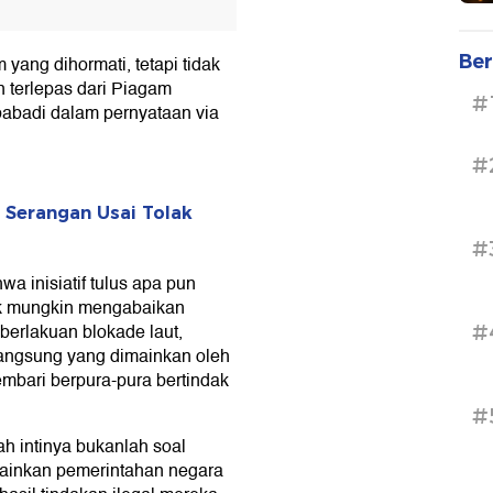
Ber
yang dihormati, tetapi tidak
dan terlepas dari Piagam
#
babadi dalam pernyataan via
#
Serangan Usai Tolak
#
a inisiatif tulus apa pun
dak mungkin mengabaikan
erlakuan blokade laut,
#
langsung yang dimainkan oleh
embari berpura-pura bertindak
#
h intinya bukanlah soal
lainkan pemerintahan negara