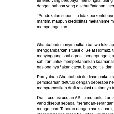
tertentu yang berupaya membingkai ulang h
dengan bahasa yang disebut "tatanan inter
"Pendekatan seperti itu tidak berkontribu
maritim, maupun kredibilitas mekanisme mu
memperingatkan.
Gharibabadi menyimpulkan bahwa teks ap
menggambarkan situasi di Selat Hormuz, ta
menyinggung soal agresi, pengepungan, 
sah Iran untuk mempertahankan keamanan
nasionalnya "akan cacat, bias, politis, dan
Pernyataan Gharibabadi itu disampaikan 
pembicaraan tertutup dengan beberapa neg
mempromosikan draft resolusi usulannya t
Draft resolusi usulan AS itu menuntut Ira
yang disebut sebagai "serangan-serangan
mengancam Teheran dengan sanksi baru,