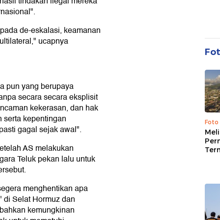
asil tindakan ilegal mereka
nasional".
si pada de-eskalasi, keamanan
ltilateral," ucapnya
Fo
a pun yang berupaya
npa secara secara eksplisit
ancaman kekerasan, dan hak
 serta kepentingan
Foto
 pasti gagal sejak awal".
Mel
Per
setelah AS melakukan
Ter
ara Teluk pekan lalu untuk
ersebut.
n segera menghentikan apa
" di Selat Hormuz dan
 bahkan kemungkinan