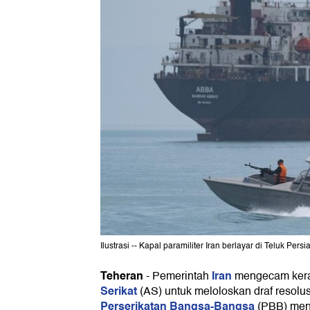
Ilustrasi -- Kapal paramiliter Iran berlayar di Teluk Pe
Teheran
Iran
-
Pemerintah
mengecam kera
Serikat
(AS) untuk meloloskan draf reso
Perserikatan Bangsa-Bangsa
(PBB) me