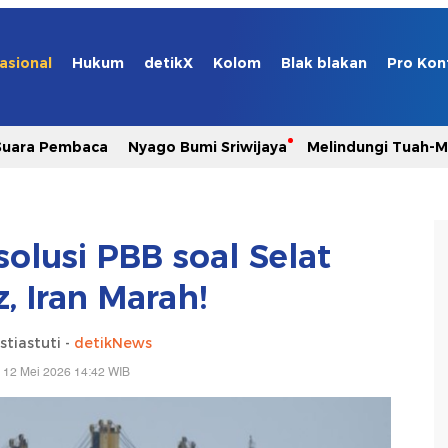
asional
Hukum
detikX
Kolom
Blak blakan
Pro Kon
Suara Pembaca
Nyago Bumi Sriwijaya
Melindungi Tuah-
olusi PBB soal Selat
, Iran Marah!
stiastuti -
detikNews
 12 Mei 2026 14:42 WIB