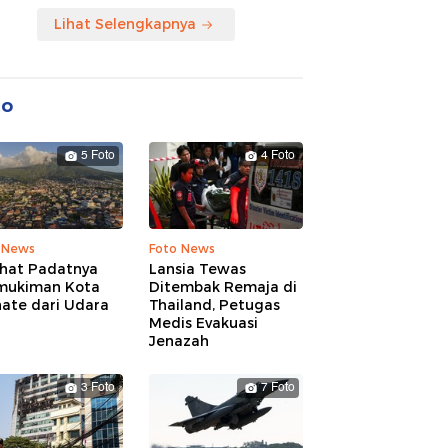
Lihat Selengkapnya
to
5 Foto
4 Foto
 News
Foto News
ihat Padatnya
Lansia Tewas
mukiman Kota
Ditembak Remaja di
nate dari Udara
Thailand, Petugas
Medis Evakuasi
Jenazah
3 Foto
7 Foto