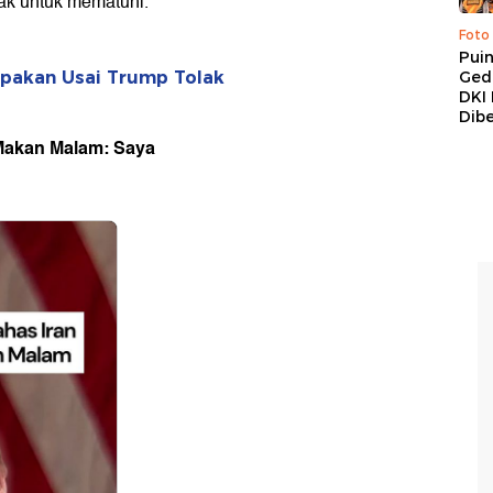
ak untuk mematuhi.
Foto
Pui
Ged
lupakan Usai Trump Tolak
DKI 
Dibe
 Makan Malam: Saya