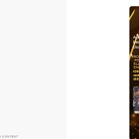
Aj
be
Usu
H CONTENT