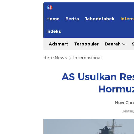
Home
Berita
Jabodetabek
Intern
Indeks
Adsmart
Terpopuler
Daerah
detikNews
Internasional
AS Usulkan Res
Hormuz
Novi Chri
Selasa,