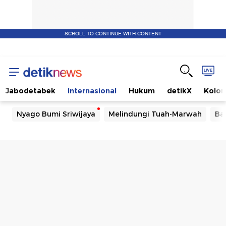
SCROLL TO CONTINUE WITH CONTENT
Jabodetabek
Internasional
Hukum
detikX
Kolo
Nyago Bumi Sriwijaya
Melindungi Tuah-Marwah
Ba