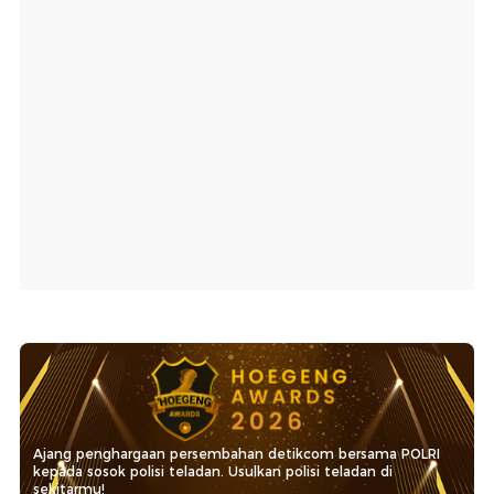
Ajang penghargaan persembahan detikcom bersama POLRI
kepada sosok polisi teladan. Usulkan polisi teladan di
sekitarmu!