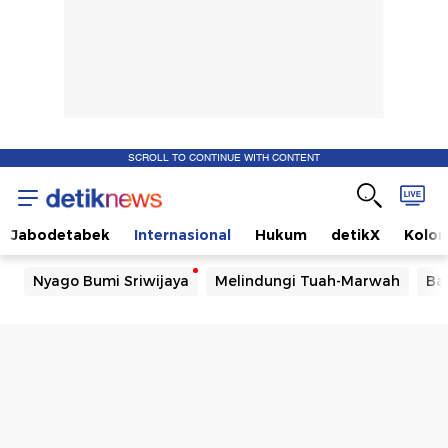
SCROLL TO CONTINUE WITH CONTENT
Jabodetabek
Internasional
Hukum
detikX
Kolo
Nyago Bumi Sriwijaya
Melindungi Tuah-Marwah
Ba