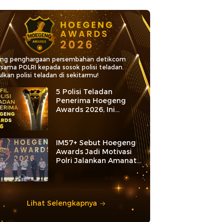
ang penghargaan persembahan detikcom
rsama POLRI kepada sosok polisi teladan.
lkan polisi teladan di sekitarmu!
5 Polisi Teladan
Penerima Hoegeng
Awards 2026, Ini
Kategori dan Kiprahnya
IM57+ Sebut Hoegeng
Awards Jadi Motivasi
Polri Jalankan Amanat
Konstitusi
Lihat Selengkapnya