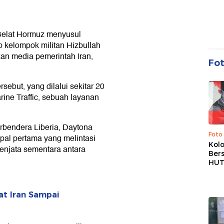
 Selat Hormuz menyusul
p kelompok militan Hizbullah
kan media pemerintah Iran,
Fo
rsebut, yang dilalui sekitar 20
ine Traffic, sebuah layanan
erbendera Liberia, Daytona
Foto
apal pertama yang melintasi
Kolo
 senjata sementara antara
Ber
HUT
at Iran Sampai