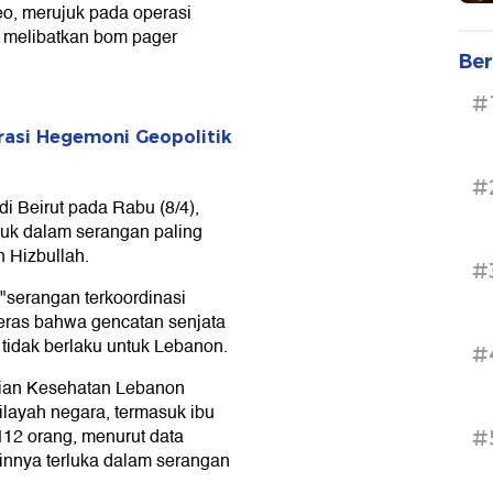
eo, merujuk pada operasi
g melibatkan bom pager
Ber
#
rasi Hegemoni Geopolitik
#
i Beirut pada Rabu (8/4),
uk dalam serangan paling
n Hizbullah.
#
 "serangan terkoordinasi
ikeras bahwa gencatan senjata
tidak berlaku untuk Lebanon.
#
rian Kesehatan Lebanon
ilayah negara, termasuk ibu
112 orang, menurut data
#
innya terluka dalam serangan