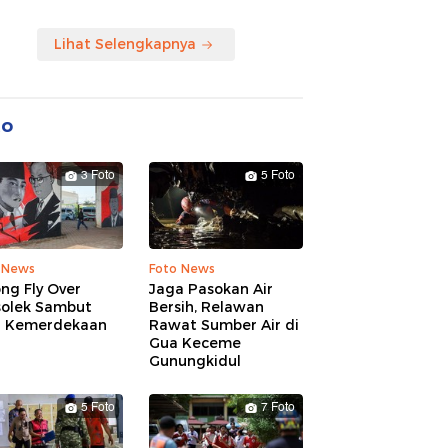
Lihat Selengkapnya
to
3 Foto
5 Foto
 News
Foto News
ng Fly Over
Jaga Pasokan Air
solek Sambut
Bersih, Relawan
 Kemerdekaan
Rawat Sumber Air di
Gua Keceme
Gunungkidul
5 Foto
7 Foto