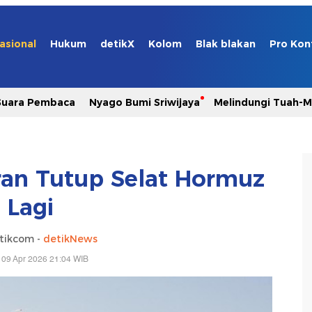
asional
Hukum
detikX
Kolom
Blak blakan
Pro Kon
Suara Pembaca
Nyago Bumi Sriwijaya
Melindungi Tuah-
 Iran Tutup Selat Hormuz
Lagi
tikcom -
detikNews
 09 Apr 2026 21:04 WIB