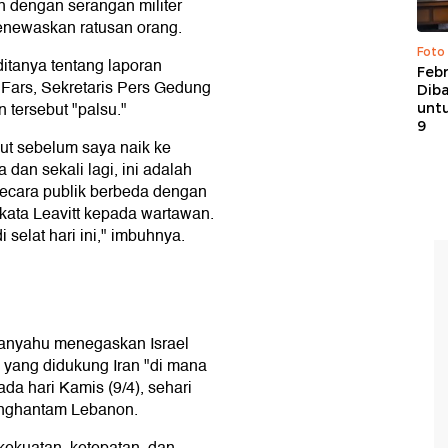
n dengan serangan militer
menewaskan ratusan orang.
Foto
 ditanya tentang laporan
Febr
 Fars, Sekretaris Pers Gedung
Dib
n tersebut "palsu."
untu
9
but sebelum saya naik ke
 dan sekali lagi, ini adalah
ecara publik berbeda dengan
kata Leavitt kepada wartawan.
i selat hari ini," imbuhnya.
tanyahu menegaskan Israel
 yang didukung Iran "di mana
da hari Kamis (9/4), sehari
enghantam Lebanon.