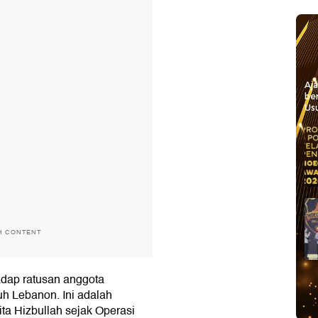
Aj
be
Usu
H CONTENT
dap ratusan anggota
uh Lebanon. Ini adalah
ita Hizbullah sejak Operasi