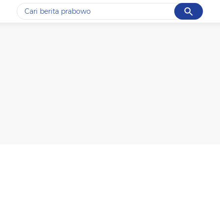
Cancel
Yang sedang ramai dicari
#1
data live draw sgp
#2
piala presiden 2026
#3
prabowo
#4
iran
#5
gempa hari ini
Promoted
Terakhir yang dicari
Loading...