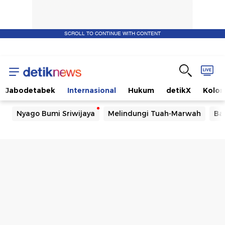
SCROLL TO CONTINUE WITH CONTENT
Jabodetabek
Internasional
Hukum
detikX
Kolo
Nyago Bumi Sriwijaya
Melindungi Tuah-Marwah
Ba