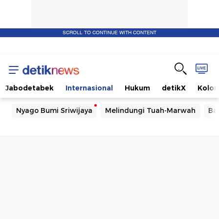
SCROLL TO CONTINUE WITH CONTENT
Jabodetabek
Internasional
Hukum
detikX
Kolo
Nyago Bumi Sriwijaya
Melindungi Tuah-Marwah
Ba