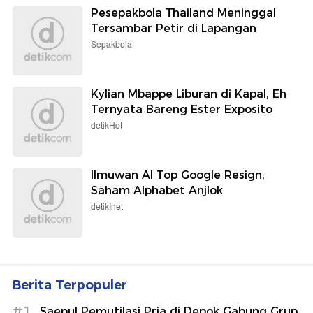
Pesepakbola Thailand Meninggal
Tersambar Petir di Lapangan
Sepakbola
Kylian Mbappe Liburan di Kapal, Eh
Ternyata Bareng Ester Exposito
detikHot
Ilmuwan AI Top Google Resign,
Saham Alphabet Anjlok
detikInet
Berita Terpopuler
#1
Saepul Pemutilasi Pria di Depok Gabung Grup