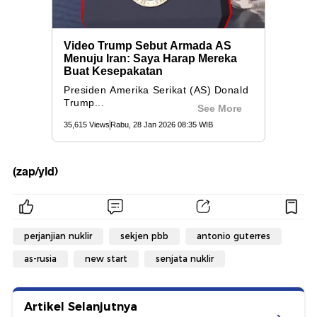
(zap/yld)
perjanjian nuklir
sekjen pbb
antonio guterres
as-rusia
new start
senjata nuklir
Artikel Selanjutnya