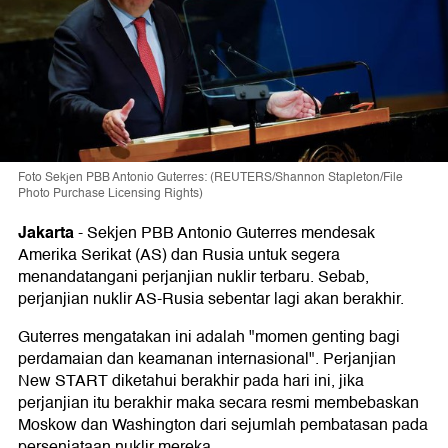
Foto Sekjen PBB Antonio Guterres: (REUTERS/Shannon Stapleton/File
Photo Purchase Licensing Rights)
Jakarta
-
Sekjen PBB Antonio Guterres mendesak
Amerika Serikat (AS) dan Rusia untuk segera
menandatangani perjanjian nuklir terbaru. Sebab,
perjanjian nuklir AS-Rusia sebentar lagi akan berakhir.
Guterres mengatakan ini adalah "momen genting bagi
perdamaian dan keamanan internasional". Perjanjian
New START diketahui berakhir pada hari ini, jika
perjanjian itu berakhir maka secara resmi membebaskan
Moskow dan Washington dari sejumlah pembatasan pada
persenjataan nuklir mereka.