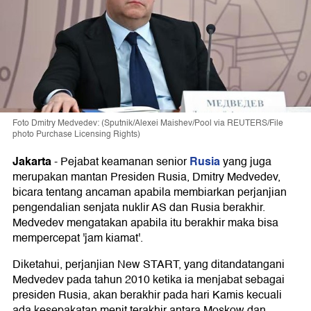
Foto Dmitry Medvedev: (Sputnik/Alexei Maishev/Pool via REUTERS/File
photo Purchase Licensing Rights)
Jakarta
Rusia
-
Pejabat keamanan senior
yang juga
merupakan mantan Presiden Rusia, Dmitry Medvedev,
bicara tentang ancaman apabila membiarkan perjanjian
pengendalian senjata nuklir AS dan Rusia berakhir.
Medvedev mengatakan apabila itu berakhir maka bisa
mempercepat 'jam kiamat'.
Diketahui, perjanjian New START, yang ditandatangani
Medvedev pada tahun 2010 ketika ia menjabat sebagai
presiden Rusia, akan berakhir pada hari Kamis kecuali
ada kesepakatan menit terakhir antara Moskow dan