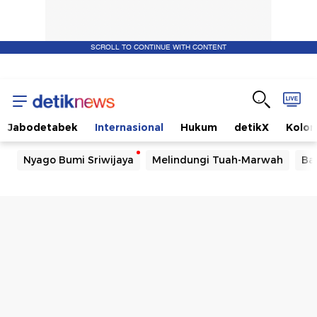
SCROLL TO CONTINUE WITH CONTENT
Jabodetabek
Internasional
Hukum
detikX
Kolo
Nyago Bumi Sriwijaya
Melindungi Tuah-Marwah
Ba