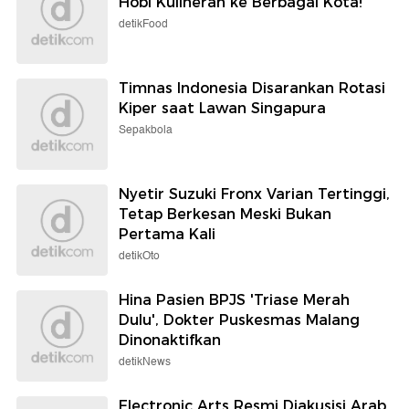
Hobi Kulineran ke Berbagai Kota!
detikFood
Timnas Indonesia Disarankan Rotasi
Kiper saat Lawan Singapura
Sepakbola
Nyetir Suzuki Fronx Varian Tertinggi,
Tetap Berkesan Meski Bukan
Pertama Kali
detikOto
Hina Pasien BPJS 'Triase Merah
Dulu', Dokter Puskesmas Malang
Dinonaktifkan
detikNews
Electronic Arts Resmi Diakusisi Arab