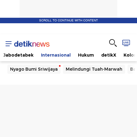
SCROLL TO CONTINUE WITH CONTENT
Jabodetabek
Internasional
Hukum
detikX
Kolo
Nyago Bumi Sriwijaya
Melindungi Tuah-Marwah
Ba