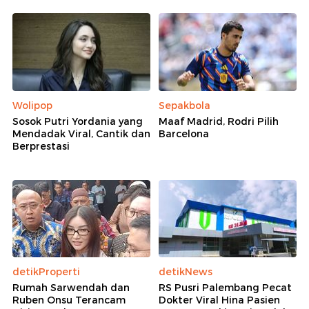
Wolipop
Sepakbola
Sosok Putri Yordania yang
Maaf Madrid, Rodri Pilih
Mendadak Viral, Cantik dan
Barcelona
Berprestasi
detikProperti
detikNews
Rumah Sarwendah dan
RS Pusri Palembang Pecat
Ruben Onsu Terancam
Dokter Viral Hina Pasien