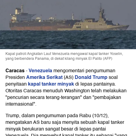
Kapal patroli Angkatan Laut Venezuela mengawal kapal tanker Yoselin,
yang berbendera Panama, di dekat kilang minyak El Palito (AFP)
Caracas
Venezuela
-
mengomentari pengumuman
Amerika Serikat
Donald Trump
Presiden
(AS)
soal
kapal tanker minyak
penyitaan
di lepas pantainya.
Otoritas Caracas menuduh Washington telah melakukan
"pencurian secara terang-terangan" dan "pembajakan
internasional".
Trump, dalam pengumuman pada Rabu (10/12),
mengatakan AS baru saja menyita sebuah kapal tanker
minyak berukuran sangat besar di lepas pantai
Venezuela. Dia menyebut kapal tanker itu sebagai "yang