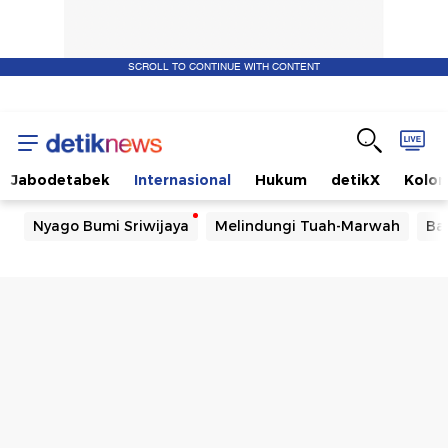
SCROLL TO CONTINUE WITH CONTENT
Jabodetabek
Internasional
Hukum
detikX
Kolo
Nyago Bumi Sriwijaya
Melindungi Tuah-Marwah
Ba