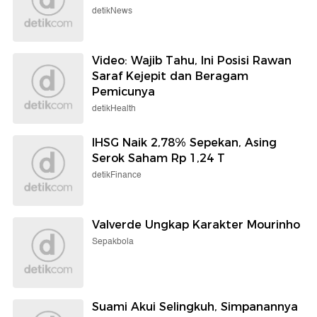
detikNews
Video: Wajib Tahu, Ini Posisi Rawan
Saraf Kejepit dan Beragam
Pemicunya
detikHealth
IHSG Naik 2,78% Sepekan, Asing
Serok Saham Rp 1,24 T
detikFinance
Valverde Ungkap Karakter Mourinho
Sepakbola
Suami Akui Selingkuh, Simpanannya