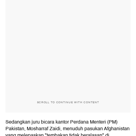
SCROLL TO CONTINUE WITH CONTENT
Sedangkan juru bicara kantor Perdana Menteri (PM)
Pakistan, Mosharraf Zaidi, menuduh pasukan Afghanistan
yang melepaskan "tembakan tidak beralasan" di