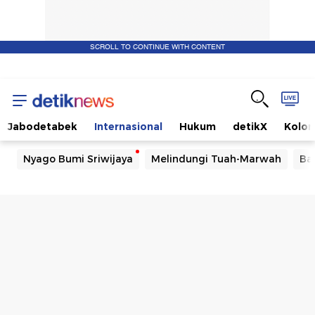
SCROLL TO CONTINUE WITH CONTENT
Jabodetabek
Internasional
Hukum
detikX
Kolo
Nyago Bumi Sriwijaya
Melindungi Tuah-Marwah
Ba