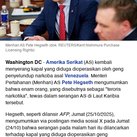
Menhan AS Pete Hegseth (dok. REUTERS/Kent Nishimura Purchase
Licensing Rights)
Washington DC
Amerika Serikat
-
(AS) kembali
menyerang kapal yang diduga dioperasikan oleh geng
Venezuela
penyelundup narkoba asal
. Menteri
Pete Hegseth
Pertahanan (Menhan) AS
mengumumkan
bahwa enam orang, yang disebutnya sebagai "teroris
narkotika", tewas dalam serangan AS di Laut Karibia
tersebut.
Hegseth, seperti dilansir
AFP
, Jumat (25/10/2025),
mengumumkan via postingan media sosial X pada Jumat
(24/10) bahwa serangan pada malam hari itu dilancarkan
terhadap kapal yang diduga dioperasikan geng