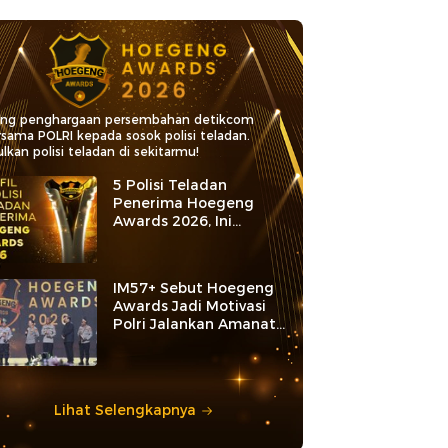
ang penghargaan persembahan detikcom
rsama POLRI kepada sosok polisi teladan.
lkan polisi teladan di sekitarmu!
5 Polisi Teladan
Penerima Hoegeng
Awards 2026, Ini
Kategori dan Kiprahnya
IM57+ Sebut Hoegeng
Awards Jadi Motivasi
Polri Jalankan Amanat
Konstitusi
Lihat Selengkapnya