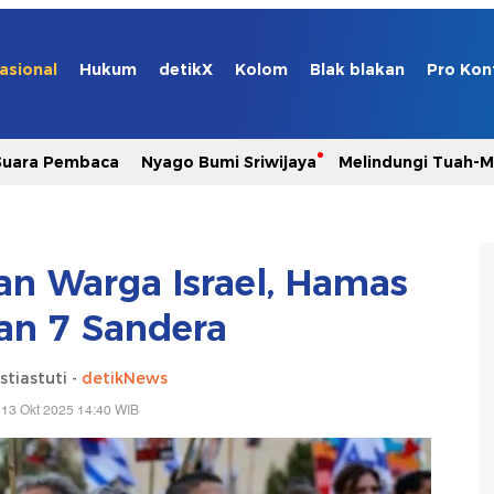
asional
Hukum
detikX
Kolom
Blak blakan
Pro Kon
Suara Pembaca
Nyago Bumi Sriwijaya
Melindungi Tuah-
an Warga Israel, Hamas
an 7 Sandera
stiastuti -
detikNews
 13 Okt 2025 14:40 WIB