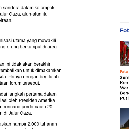
uh sandera dalam kelompok
lur Gaza, alun-alun itu
iraan.
Fo
nisasi utama yang mewakili
ang-orang berkumpul di area
n ini tidak akan berakhir
ikembalikan untuk dimakamkan
Foto
kita. Hanya dengan begitulah
Sem
taan forum tersebut.
Kem
War
Ben
ndai langkah pertama dalam
Put
iasi oleh Presiden Amerika
un rencana perdamaian 20
n di Jalur Gaza.
askan hampir 2.000 tahanan