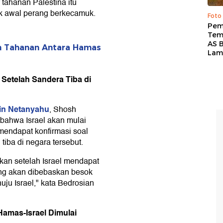
 tahanan Palestina itu
k awal perang berkecamuk.
Foto
Pem
Tem
AS B
n Tahanan Antara Hamas
Lam
 Setelah Sandera Tiba di
in Netanyahu
, Shosh
bahwa Israel akan mulai
endapat konfirmasi soal
tiba di negara tersebut.
kan setelah Israel mendapat
ng akan dibebaskan besok
uju Israel," kata Bedrosian
Hamas-Israel Dimulai