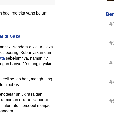
an bagi mereka yang belum
Ber
#
ai di Gaza
#
n 251 sandera di Jalur Gaza
cu perang. Kebanyakan dari
ata
sebelumnya, namun 47
#
engan hanya 20 orang diyakini
ecil setiap hari, menghitung
#
elum bebas.
enggelar unjuk rasa dan
ng kemudian dikenal sebagai
#
, alun-alun tersebut menjadi
sandera.