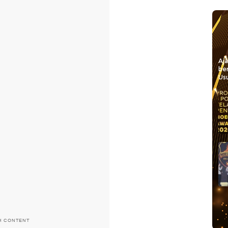
Aj
be
Usu
H CONTENT