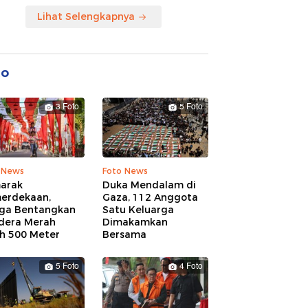
Lihat Selengkapnya
to
3 Foto
5 Foto
 News
Foto News
arak
Duka Mendalam di
erdekaan,
Gaza, 112 Anggota
ga Bentangkan
Satu Keluarga
dera Merah
Dimakamkan
ih 500 Meter
Bersama
5 Foto
4 Foto