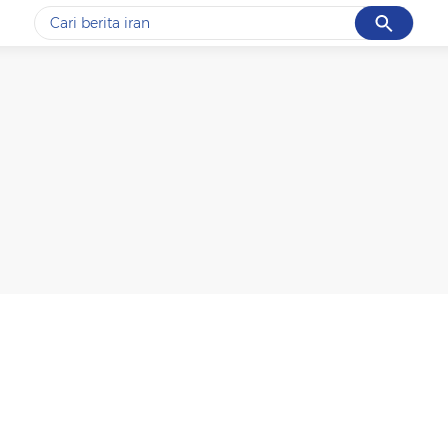
Cancel
Yang sedang ramai dicari
#1
data live draw sgp
#2
gempa hari ini
#3
prabowo
#4
iran
#5
demo
Promoted
Terakhir yang dicari
Loading...