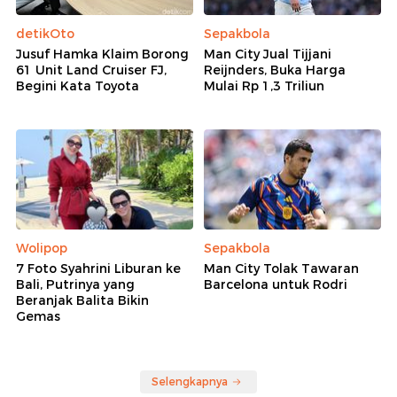
detikOto
Sepakbola
Jusuf Hamka Klaim Borong
Man City Jual Tijjani
61 Unit Land Cruiser FJ,
Reijnders, Buka Harga
Begini Kata Toyota
Mulai Rp 1,3 Triliun
Wolipop
Sepakbola
7 Foto Syahrini Liburan ke
Man City Tolak Tawaran
Bali, Putrinya yang
Barcelona untuk Rodri
Beranjak Balita Bikin
Gemas
Selengkapnya