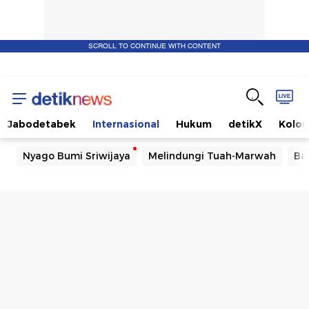
SCROLL TO CONTINUE WITH CONTENT
Jabodetabek
Internasional
Hukum
detikX
Kolo
Nyago Bumi Sriwijaya
Melindungi Tuah-Marwah
Ba