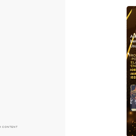
Aj
be
Usu
H CONTENT