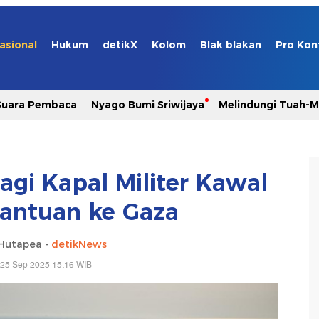
asional
Hukum
detikX
Kolom
Blak blakan
Pro Kon
Suara Pembaca
Nyago Bumi Sriwijaya
Melindungi Tuah-
Lagi Kapal Militer Kawal
antuan ke Gaza
 Hutapea -
detikNews
 25 Sep 2025 15:16 WIB