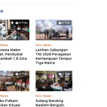
to
8 Foto
6 Foto
 News
Foto News
onesia Makin
Latihan Gabungan
at, Penduduk
TNI 2026 Peragakan
tambah 1,8 Juta
Kemampuan Tempur
a
Tiga Matra
9 Foto
7 Foto
 News
Foto News
ko Polkam
Sidang Banding
ikan Situasi
Nadiem Bergulir,