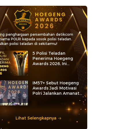
ang penghargaan persembahan detikcom
rsama POLRI kepada sosok polisi teladan.
lkan polisi teladan di sekitarmu!
5 Polisi Teladan
Penerima Hoegeng
Awards 2026, Ini
Kategori dan Kiprahnya
IM57+ Sebut Hoegeng
Awards Jadi Motivasi
Polri Jalankan Amanat
Konstitusi
Lihat Selengkapnya