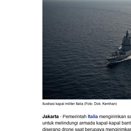
Ilustrasi kapal militer Italia (Foto: Dok. Kemhan)
Jakarta
Italia
-
Pemerintah
mengirimkan sa
untuk melindungi armada kapal-kapal bant
diserang drone saat berupaya mengirimka