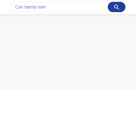
Cancel
Yang sedang ramai dicari
#1
gempa hari ini
#2
demo
#3
gempa
#4
iran
#5
prabowo
Promoted
Terakhir yang dicari
Loading...