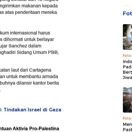
mengirimkan makanan kepada
as atas penderitaan mereka.
Fo
kum internasional harus
 dihormati untuk berlayar
 ujar Sanchez dalam
menghadiri Sidang Umum PBB,
Foto
Ind
Pad
tan laut dari Cartagena
Ber
kan untuk membantu armada
Jiw
uhnya dilansir kantor berita
.
: Tindakan Israel di Gaza
Foto
Men
ntuan Aktivis Pro-Palestina
Past