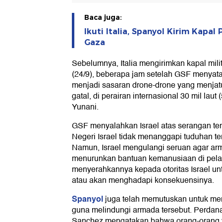
Baca juga:
Ikuti Italia, Spanyol Kirim Kapa
Gaza
Sebelumnya, Italia mengirimkan kapal mili
(24/9), beberapa jam setelah GSF menya
menjadi sasaran drone-drone yang menjat
gatal, di perairan internasional 30 mil lau
Yunani.
GSF menyalahkan Israel atas serangan ter
Negeri Israel tidak menanggapi tuduhan te
Namun, Israel mengulangi seruan agar arm
menurunkan bantuan kemanusiaan di pelab
menyerahkannya kepada otoritas Israel 
atau akan menghadapi konsekuensinya.
Spanyol
juga telah memutuskan untuk men
guna melindungi armada tersebut. Perdan
Sanchez mengatakan bahwa orang-orang y