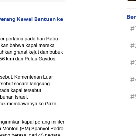
Ber
l Perang Kawal Bantuan ke
#
ter pertama pada hari Rabu
takan bahwa kapal mereka
#
uhkan granat kejut dan bubuk
t (56 km) dari Pulau Gavdos,
#
sebut. Kementerian Luar
#
rsebut secara langsung.
ada kapal tersebut
#
uhan Israel,
untuk membawanya ke Gaza,
girimkan kapal perang militer
a Menteri (PM) Spanyol Pedro
ang berasal dari 45 negara