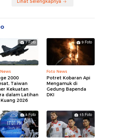
Lihat Selengkapnya
to
7 Foto
9 Foto
 News
Foto News
age 2000
Potret Kobaran Api
esat, Taiwan
Mengamuk di
er Kekuatan
Gedung Bapenda
ra dalam Latihan
DKI
 Kuang 2026
4 Foto
15 Foto