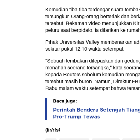
Kemudian tiba-tiba terdengar suara temba
tersungkur. Orang-orang berteriak dan ber
tersebut. Rekaman video menunjukkan Kirk
peluru saat berpidato. Ia dilarikan ke rumah
Pihak Universitas Valley membenarkan a
sekitar pukul 12.10 waktu setempat.
"Sebuah tembakan dilepaskan dari gedung 
menahan seorang tersangka," kata seorang 
kepada Reuters sebelum kemudian meng
tersebut masih buron. Namun, Direktur F
Rabu malam waktu setempat bahwa tersan
Baca juga:
Perintah Bendera Setengah Tiang
Pro-Trump Tewas
(lir/rfs)