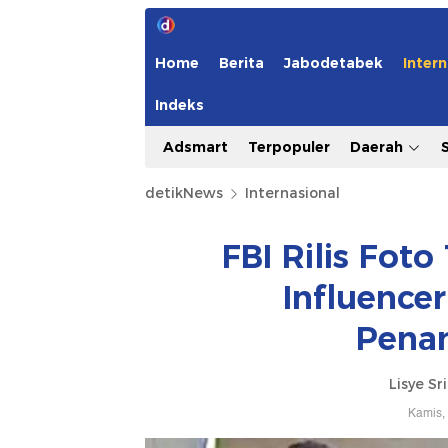
Home
Berita
Jabodetabek
Intern
Indeks
Adsmart
Terpopuler
Daerah
detikNews
Internasional
FBI Rilis Fo
Influencer 
Pena
Lisye Sr
Kamis,