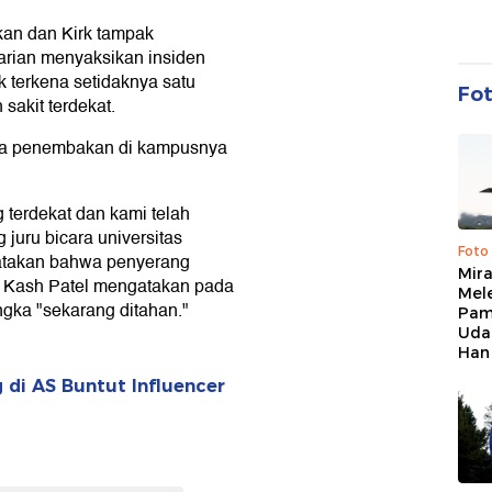
kan dan Kirk tampak
larian menyaksikan insiden
 terkena setidaknya satu
Fo
 sakit terdekat.
da penembakan di kampusnya
terdekat dan kami telah
juru bicara universitas
Foto
atakan bahwa penyerang
Mir
BI Kash Patel mengatakan pada
Mel
gka "sekarang ditahan."
Pam
Uda
Han
 di AS Buntut Influencer