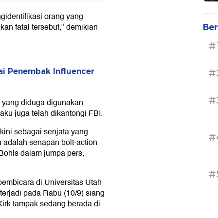
identifikasi orang yang
an fatal tersebut," demikian
Ber
#
ai Penembak Influencer
#
#
 yang diduga digunakan
aku juga telah dikantongi FBI.
ini sebagai senjata yang
#
 adalah senapan bolt-action
 Bohls dalam jumpa pers,
#
pembicara di Universitas Utah
terjadi pada Rabu (10/9) siang
Kirk tampak sedang berada di