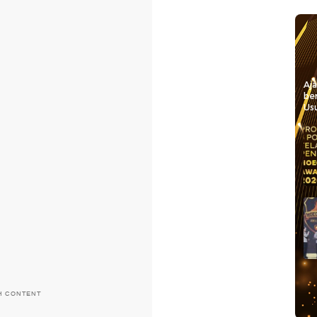
Aj
be
Usu
H CONTENT