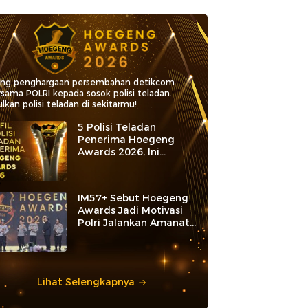
ang penghargaan persembahan detikcom
rsama POLRI kepada sosok polisi teladan.
lkan polisi teladan di sekitarmu!
5 Polisi Teladan
Penerima Hoegeng
Awards 2026, Ini
Kategori dan Kiprahnya
IM57+ Sebut Hoegeng
Awards Jadi Motivasi
Polri Jalankan Amanat
Konstitusi
Lihat Selengkapnya