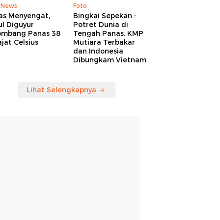
 News
Foto
as Menyengat,
Bingkai Sepekan :
l Diguyur
Potret Dunia di
ombang Panas 38
Tengah Panas, KMP
jat Celsius
Mutiara Terbakar
dan Indonesia
Dibungkam Vietnam
Lihat Selengkapnya