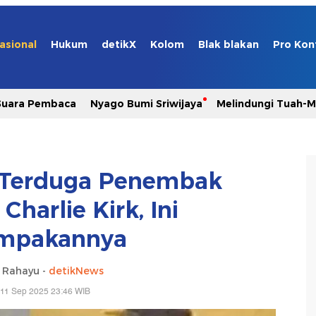
asional
Hukum
detikX
Kolom
Blak blakan
Pro Kon
Suara Pembaca
Nyago Bumi Sriwijaya
Melindungi Tuah-
to Terduga Penembak
Charlie Kirk, Ini
mpakannya
i Rahayu -
detikNews
 11 Sep 2025 23:46 WIB