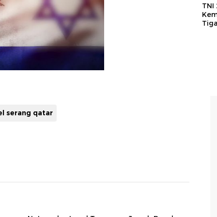
TNI
Kem
Tig
el serang qatar