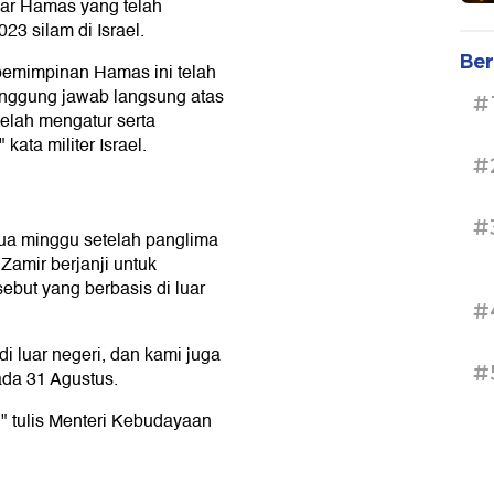
ar Hamas yang telah
3 silam di Israel.
Ber
pemimpinan Hamas ini telah
tanggung jawab langsung atas
#
telah mengatur serta
ata militer Israel.
#
#
dua minggu setelah panglima
Zamir berjanji untuk
but yang berbasis di luar
#
 luar negeri, dan kami juga
#
da 31 Agustus.
 tulis Menteri Kebudayaan