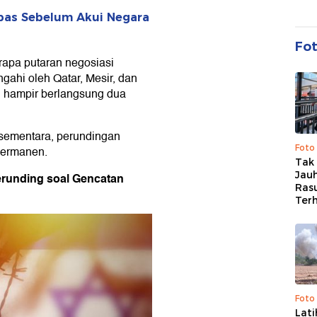
bas Sebelum Akui Negara
Fo
apa putaran negosiasi
gahi oleh Qatar, Mesir, dan
 hampir berlangsung dua
 sementara, perundingan
Foto
permanen.
Tak 
Jauh
erunding soal Gencatan
Ras
Ter
Foto
Lat