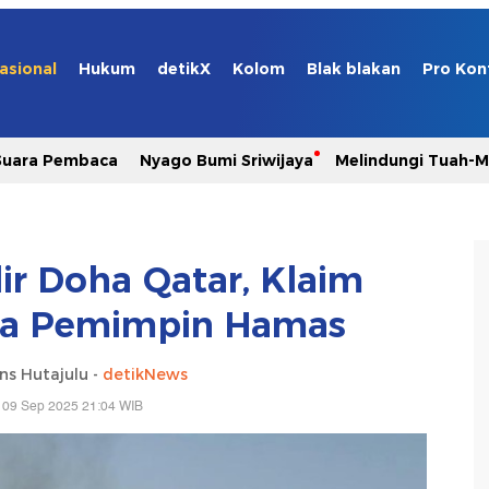
asional
Hukum
detikX
Kolom
Blak blakan
Pro Kon
Suara Pembaca
Nyago Bumi Sriwijaya
Melindungi Tuah-
ir Doha Qatar, Klaim
ra Pemimpin Hamas
ns Hutajulu -
detikNews
 09 Sep 2025 21:04 WIB