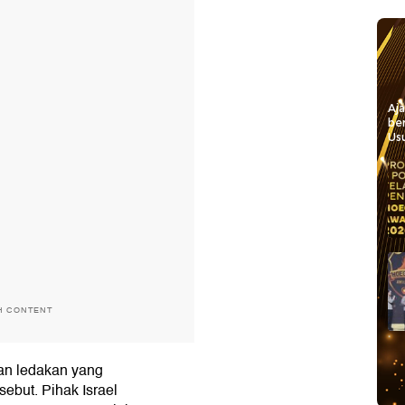
Aj
be
Usu
H CONTENT
an ledakan yang
ebut. Pihak Israel