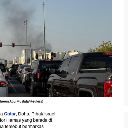
braheem Abu Mustafa/Reuters)
Qatar
ta
, Doha. Pihak Israel
or Hamas yang berada di
na tersebut bermarkas.