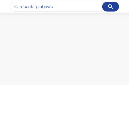
Cancel
Yang sedang ramai dicari
#1
gempa hari ini
#2
demo
#3
gempa
#4
iran
#5
prabowo
Promoted
Terakhir yang dicari
Loading...