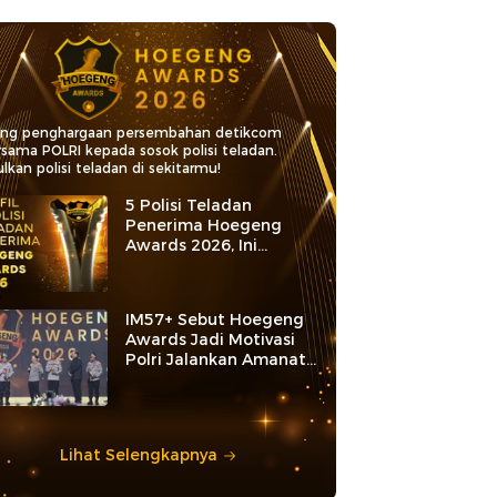
ang penghargaan persembahan detikcom
rsama POLRI kepada sosok polisi teladan.
lkan polisi teladan di sekitarmu!
5 Polisi Teladan
Penerima Hoegeng
Awards 2026, Ini
Kategori dan Kiprahnya
IM57+ Sebut Hoegeng
Awards Jadi Motivasi
Polri Jalankan Amanat
Konstitusi
Lihat Selengkapnya