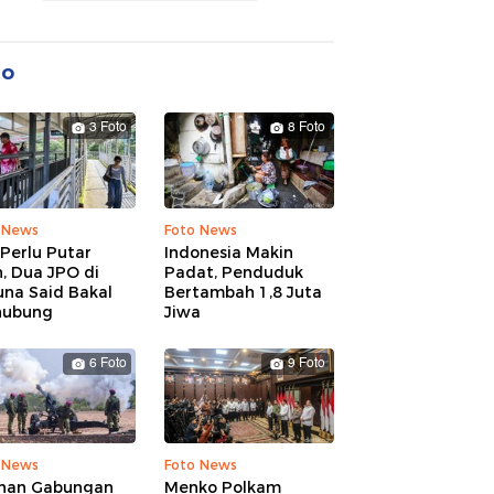
to
3 Foto
8 Foto
 News
Foto News
Perlu Putar
Indonesia Makin
, Dua JPO di
Padat, Penduduk
una Said Bakal
Bertambah 1,8 Juta
hubung
Jiwa
6 Foto
9 Foto
 News
Foto News
ihan Gabungan
Menko Polkam