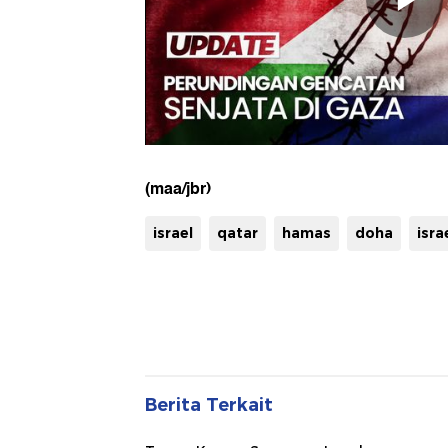
(maa/jbr)
israel
qatar
hamas
doha
isra
Berita Terkait