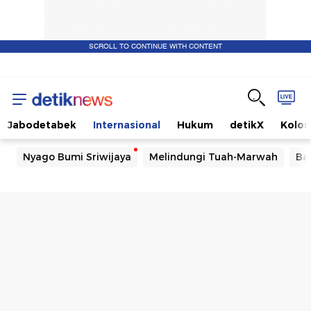
SCROLL TO CONTINUE WITH CONTENT
Jabodetabek
Internasional
Hukum
detikX
Kolo
Nyago Bumi Sriwijaya
Melindungi Tuah-Marwah
Ba