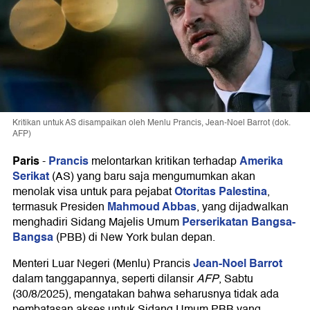
Kritikan untuk AS disampaikan oleh Menlu Prancis, Jean-Noel Barrot (dok.
AFP)
Paris
Prancis
Amerika
-
melontarkan kritikan terhadap
Serikat
(AS) yang baru saja mengumumkan akan
Otoritas Palestina
menolak visa untuk para pejabat
,
Mahmoud Abbas
termasuk Presiden
, yang dijadwalkan
Perserikatan Bangsa-
menghadiri Sidang Majelis Umum
Bangsa
(PBB) di New York bulan depan.
Jean-Noel Barrot
Menteri Luar Negeri (Menlu) Prancis
dalam tanggapannya, seperti dilansir
AFP
, Sabtu
(30/8/2025), mengatakan bahwa seharusnya tidak ada
pembatasan akses untuk Sidang Umum PBB yang