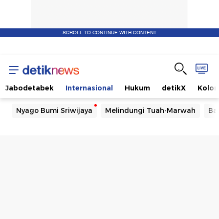
SCROLL TO CONTINUE WITH CONTENT
Jabodetabek
Internasional
Hukum
detikX
Kolo
Nyago Bumi Sriwijaya
Melindungi Tuah-Marwah
Ba