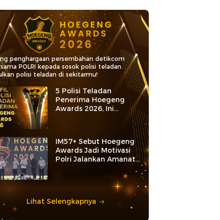
ang penghargaan persembahan detikcom
rsama POLRI kepada sosok polisi teladan.
lkan polisi teladan di sekitarmu!
5 Polisi Teladan
Penerima Hoegeng
Awards 2026, Ini
Kategori dan Kiprahnya
IM57+ Sebut Hoegeng
Awards Jadi Motivasi
Polri Jalankan Amanat
Konstitusi
Lihat Selengkapnya