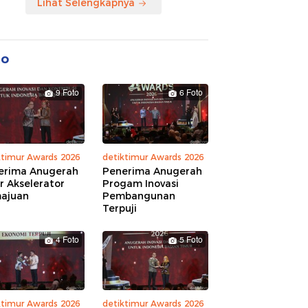
Lihat Selengkapnya
to
9 Foto
6 Foto
ktimur Awards 2026
detiktimur Awards 2026
erima Anugerah
Penerima Anugerah
r Akselerator
Progam Inovasi
ajuan
Pembangunan
Terpuji
4 Foto
5 Foto
ktimur Awards 2026
detiktimur Awards 2026