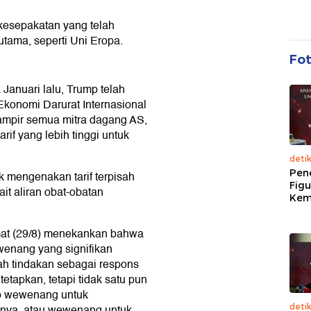
kesepakatan yang telah
tama, seperti Uni Eropa.
Fo
Januari lalu, Trump telah
onomi Darurat Internasional
ampir semua mitra dagang AS,
rif yang lebih tinggi untuk
deti
Pen
mengenakan tarif terpisah
Figu
it aliran obat-obatan
Kem
at (29/8) menekankan bahwa
enang yang signifikan
h tindakan sebagai respons
etapkan, tetapi tidak satu pun
kup wewenang untuk
isnya, atau wewenang untuk
deti