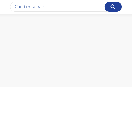
Cancel
Yang sedang ramai dicari
#1
data live draw sgp
#2
piala presiden 2026
#3
prabowo
#4
iran
#5
gempa hari ini
Promoted
Terakhir yang dicari
Loading...