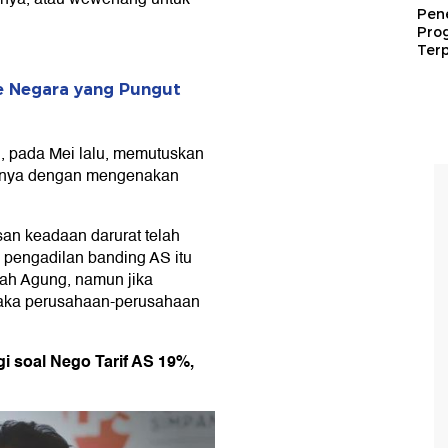
Pen
Pro
Terp
 Negara yang Pungut
, pada Mei lalu, memutuskan
gnya dengan mengenakan
san keadaan darurat telah
pengadilan banding AS itu
mah Agung, namun jika
, maka perusahaan-perusahaan
i soal Nego Tarif AS 19%,