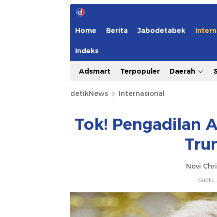
Home
Berita
Jabodetabek
Intern
Indeks
Adsmart
Terpopuler
Daerah
detikNews
Internasional
Tok! Pengadilan A
Trum
Novi Chri
Sabtu,