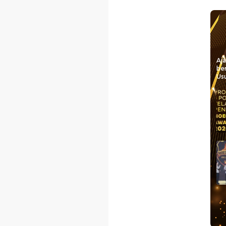
Aj
be
Usu