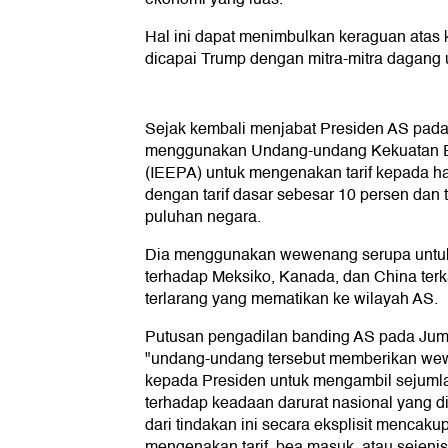
Hal ini dapat menimbulkan keraguan atas 
dicapai Trump dengan mitra-mitra dagang u
Sejak kembali menjabat Presiden AS pada 
menggunakan Undang-undang Kekuatan Ek
(IEEPA) untuk mengenakan tarif kepada h
dengan tarif dasar sebesar 10 persen dan ta
puluhan negara.
Dia menggunakan wewenang serupa untuk 
terhadap Meksiko, Kanada, dan China terka
terlarang yang mematikan ke wilayah AS.
Putusan pengadilan banding AS pada Jum
"undang-undang tersebut memberikan wew
kepada Presiden untuk mengambil sejumla
terhadap keadaan darurat nasional yang dit
dari tindakan ini secara eksplisit menca
mengenakan tarif, bea masuk, atau sejen