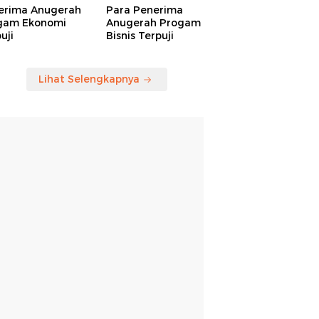
erima Anugerah
Para Penerima
gam Ekonomi
Anugerah Progam
uji
Bisnis Terpuji
Lihat Selengkapnya