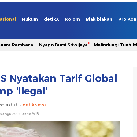
asional
Hukum
detikX
Kolom
Blak blakan
Pro Kon
Suara Pembaca
Nyago Bumi Sriwijaya
Melindungi Tuah-
S Nyatakan Tarif Global
p 'Ilegal'
stiastuti -
detikNews
 30 Agu 2025 09:46 WIB