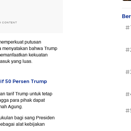
Ber
H CONTENT
#
 memperkuat putusan
ya menyatakan bahwa Trump
#
emanfaatkan kekuatan
asuk yang luas.
#
rif 50 Persen Trump
 tarif Trump untuk tetap
#
ngga para pihak dapat
amah Agung.
#
ukulan bagi sang Presiden
bagai alat kebijakan